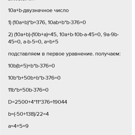
10a+b-двузначное число
1) (10а+b)*b=376, 10ab+b*b-376=0
2) (10a+b)-(10b+a)=45, 10a+b-10b-a-45=0, 9a-9b-
45=0, a-b-5=0, a=b+5
подставляем в первое уравнение. получаем:
10b(b+5)+b*b-376=0
10b*b+50b+b*b-376=0
11b*b+50b-376=0
D=2500+4*11*376=19044
b=(-50+138)/22=4
a=4+5=9