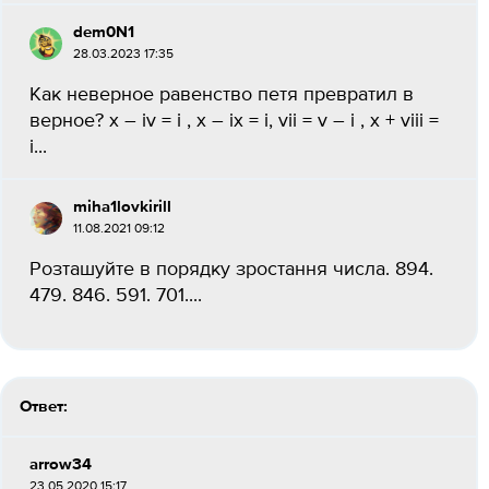
dem0N1
28.03.2023 17:35
Как неверное равенство петя превратил в
верное? x – iv = i , x – ix = i, vii = v – i , x + viii =
i...
miha1lovkirill
11.08.2021 09:12
Розташуйте в порядку зростання числа. 894.
479. 846. 591. 701....
Ответ:
arrow34
23.05.2020 15:17