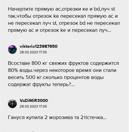
Начертите прямую ас,отрезки ке и bd,луч st
так,чтобы отрезок ke пересекал прямую ac и
не пересекал луч st, отрезок bd не пересекал
прямую ac и отрезок ke и пересекал луч...
viktoria123987650
28.03.2023 17:35
Всоставе 800 кг свежих фруктов содержится
80% воды.через некоторое время они стали
весить 500 кг.сколько процентов воды
содержат фрукты теперь?...
VaDiMiR3000
28.03.2023 17:35
Гануся купила 2 морозива та 2тістечка...