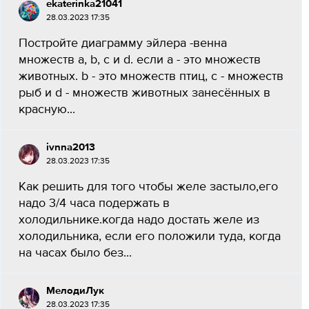
ekaterinka21041
28.03.2023 17:35
Постройте диаграмму эйлера -венна
множеств a, b, c и d. если a - это множеств
животных. b - это множеств птиц, c - множеств
рыб и d - множеств животных занесённых в
красную...
ivnna2013
28.03.2023 17:35
Как решить для того чтобы желе застыло,его
надо 3/4 часа подержать в
холодильнике.когда надо достать желе из
холодильника, если его положили туда, когда
на часах было без...
МелодиЛук
28.03.2023 17:35