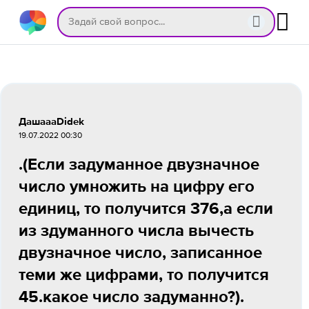
ДашаааDidek
19.07.2022 00:30
.(Если задуманное двузначное
число умножить на цифру его
единиц, то получится 376,а если
из здуманного числа вычесть
двузначное число, записанное
теми же цифрами, то получится
45.какое число задуманно?).