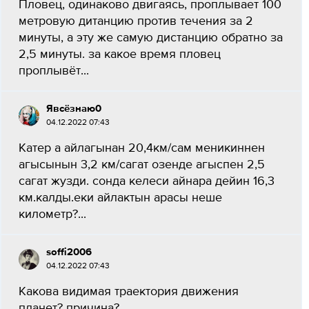
Пловец, одинаково двигаясь, проплывает 100
метровую дитанцию против течения за 2
минуты, а эту же самую дистанцию обратно за
2,5 минуты. за какое время пловец
проплывёт...
Явсёзнаю0
04.12.2022 07:43
Катер а айлагынан 20,4км/сам меникиннен
агысынын 3,2 км/сагат озенде агыспен 2,5
сагат жузди. сонда келеси айнара дейин 16,3
км.калды.еки айлактын арасы неше
километр?...
soffi2006
04.12.2022 07:43
Какова видимая траектория движения
планет? причина?...