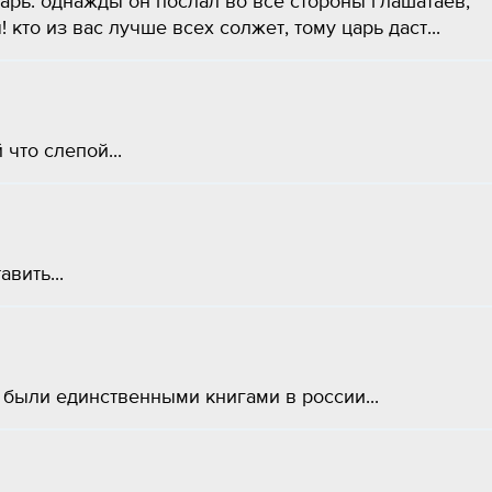
царь. однажды он послал во все стороны глашатаев,
! кто из вас лучше всех солжет, тому царь даст...
что слепой...
вить...
были единственными книгами в россии...