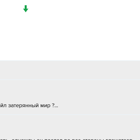
↓
л затерянный мир ?...