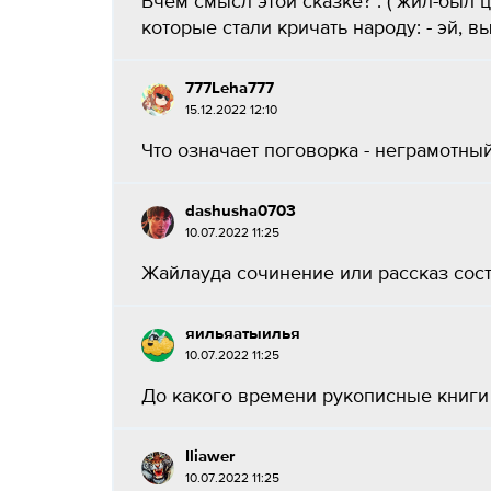
Вчём смысл этой сказке? : ( жил-был 
которые стали кричать народу: - эй, вы
777Leha777
15.12.2022 12:10
Что означает поговорка - неграмотный 
dashusha0703
10.07.2022 11:25
Жайлауда сочинение или рассказ соста
яильяатыилья
10.07.2022 11:25
До какого времени рукописные книги 
Iliawer
10.07.2022 11:25