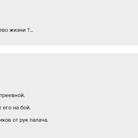
во жизни ?...
треевной.
 его на бой.
ков от рук палача.