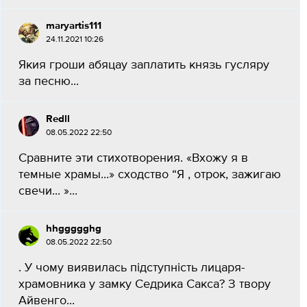
maryartis111
24.11.2021 10:26
Якия гроши абяцау заплатить князь гусляру
за песню...
Redll
08.05.2022 22:50
Сравните эти стихотворения. «Вхожу я в
темные храмы...» сходство “Я , отрок, зажигаю
свечи... »​...
hhggggghg
08.05.2022 22:50
. У чому виявилась підступність лицаря-
храмовника у замку Седрика Сакса? З твору
Айвенго...