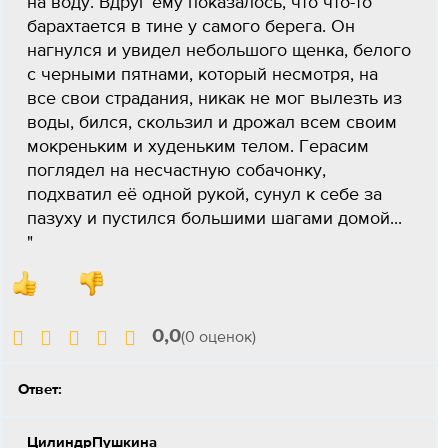
на воду. Вдруг ему показалось, что что-то
барахтается в тине у самого берега. Он
нагнулся и увидел небольшого щенка, белого
с черными пятнами, который несмотря, на
все свои страдания, никак не мог вылезть из
воды, бился, скользил и дрожал всем своим
мокреньким и худеньким телом. Герасим
поглядел на несчастную собачонку,
подхватил её одной рукой, сунул к себе за
пазуху и пустился большими шагами домой...
"
0,0
(0 оценок)
Ответ:
ЦилиндрПушкина