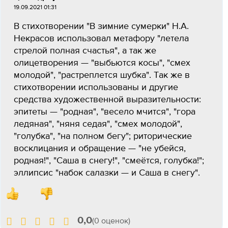
19.09.2021 01:31
В стихотворении "В зимние сумерки" Н.А.
Некрасов использовал метафору "летела
стрелой полная счастья", а так же
олицетворения — "выбьются косы", "смех
молодой", "растреплется шубка". Так же в
стихотворении использованы и другие
средства художественной выразительности:
эпитеты — "родная", "весело мчится", "гора
ледяная", "няня седая", "смех молодой",
"голубка", "на полном бегу"; риторические
восклицания и обращение — "не убейся,
родная!", "Саша в снегу!", "смеётся, голубка!";
эллипсис "набок салазки — и Саша в снегу".
0,0
(0 оценок)