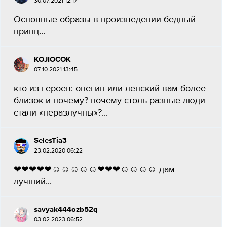
30.07.2021 12:17
Основные образы в произведении бедный
принц...
KOJIOCOK
07.10.2021 13:45
кто из героев: онегин или ленский вам более
близок и почему? почему столь разные люди
стали «неразлучны»?...
SelesTia3
23.02.2020 06:22
❤❤❤❤❤☺☺☺☺☺❤❤❤☺☺☺☺ дам
лучший...
savyak444ozb52q
03.02.2023 06:52