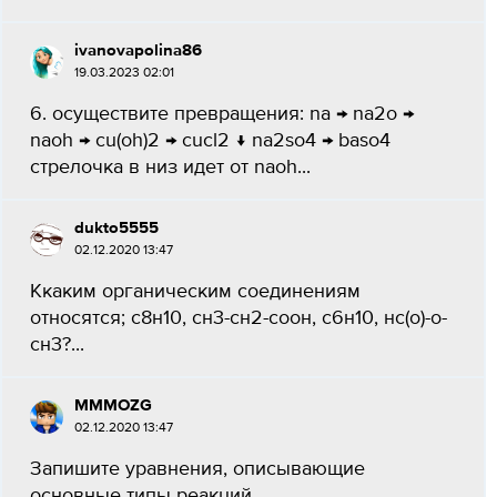
ivanovapolina86
19.03.2023 02:01
6. осуществите превращения: na → na2o →
naoh → cu(oh)2 → cucl2 ↓ na2so4 → baso4
стрелочка в низ идет от naoh...
dukto5555
02.12.2020 13:47
Ккаким органическим соединениям
относятся; с8н10, сн3-сн2-соон, с6н10, нс(о)-о-
сн3?...
MMMOZG
02.12.2020 13:47
Запишите уравнения, описывающие
основные типы реакций...