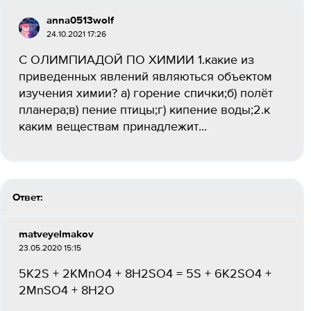
anna0513wolf
24.10.2021 17:26
С ОЛИМПИАДОЙ ПО ХИМИИ 1.какие из
приведенных явлений являються объектом
изучения химии? а) горение спички;б) полёт
планера;в) пение птицы;г) кипение воды;2.к
каким веществам принадлежит...
Ответ:
matveyelmakov
23.05.2020 15:15
5К2S + 2KMnO4 + 8H2SO4 = 5S + 6K2SO4 +
2MnSO4 + 8H2O