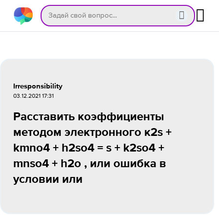
Irresponsibility
03.12.2021 17:31
Расставить коэффициенты
методом электронного к2s +
kmno4 + h2so4 = s + k2so4 +
mnso4 + h2o , или ошибка в
условии или