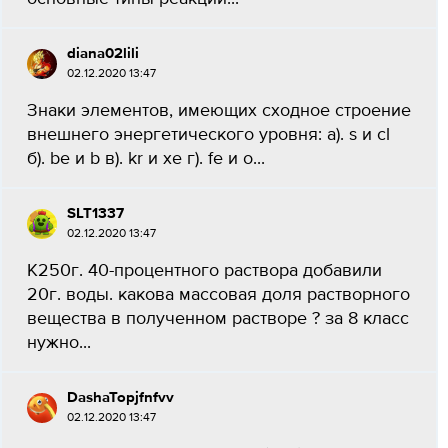
diana02lili
02.12.2020 13:47
Знаки элементов, имеющих сходное строение
внешнего энергетического уровня: а). s и cl
б). be и b в). kr и xe г). fe и o...
SLT1337
02.12.2020 13:47
К250г. 40-процентного раствора добавили
20г. воды. какова массовая доля растворного
вещества в полученном растворе ? за 8 класс
нужно...
DashaTopjfnfvv
02.12.2020 13:47