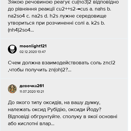
Зякою речовиною реагує cu(no3)2 відповідно
до рівняння реакції cu2++s2-→cus a. nahs b.
na2so4 c. na2s d. h2s лужне середовище
утвориться при розчиненні солі a. k2s b.
(nh4)2so4...
moonlight121
02.12.2020 13:47
Счем должна взаимодействовать соль zncl2
,чтобы получить zn(oh)2?...
девочка261
11.07.2020 10:21
До якого типу оксидів, на вашу думку,
належать оксид Рубідію, оксиди Йоду?
Відповіді обгрунтуйте. сполуку в якої основні
або кислотні влар...