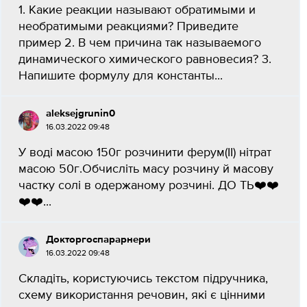
1. Какие реакции называют обратимыми и
необратимыми реакциями? Приведите
пример 2. В чем причина так называемого
динамического химического равновесия? 3.
Напишите формулу для константы...
aleksejgrunin0
16.03.2022 09:48
У воді масою 150г розчинити ферум(ІІ) нітрат
масою 50г.Обчисліть масу розчину й масову
частку солі в одержаному розчині. ДО ТЬ❤️❤️
❤️❤️​...
Докторгоспарарнери
16.03.2022 09:48
Складіть, користуючись текстом підручника,
схему використання речовин, які є цінними