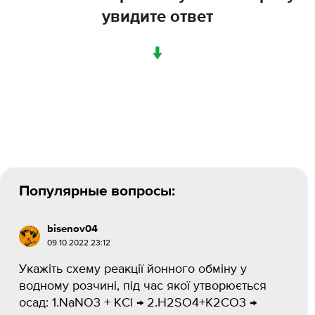
увидите ответ
↓
Популярные вопросы:
bisenov04
09.10.2022 23:12
Укажіть схему реакції йонного обміну у
водному розчині, під час якої утворюється
осад: 1.NaNO3 + KCl → 2.H2SO4+К2CO3 →