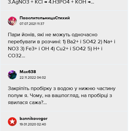
3.AgNO3 + KCl → 4.H3PO4 + KOH →...
ПовелительницаCтихий
07.07.2021 11:37
Пари йонів, які не можуть одночасно
перебувати в розчині: 1) Ba2+ і SO42 2) Na+ і
NO3 3) Fe3+ і OH 4) Cu2+ і SO42 5) H+ і
CO32...
Max638
22.11.2022 04:02
Закріпіть пробірку з водою у нижню частину
полум я. Чому, на вашпогляд, на пробірці з
явилася сажа?​...
bannikovegor
19.01.2020 02:40