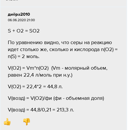
диёра2010
06.06.2020 21:00
S + O2 = SO2
По уравнению видно, что серы на реакцию
идет столько же, сколько и кислорода n(O2) =
n(S) = 2 моль.
V(O2) = Vm*n(O2) (Vm - молярный объем,
равен 22,4 л/моль при н.у.)
V(O2) = 22,4*2 = 44,8 л.
V(возд) = V(O2)/фи (фи - объемная доля)
V(возд) = 44,8/0,21 = 213,3 л.