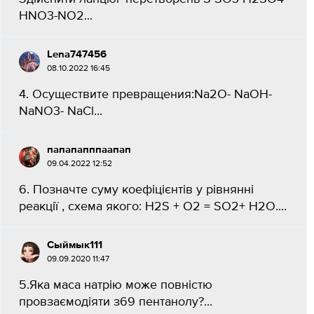
HNO3-NO2​...
Lena747456
08.10.2022 16:45
4. Осуществите превращения:Na2O- NaOH-
NaNO3- NaCl​...
папапапппаапап
09.04.2022 12:52
6. Позначте суму коефіцієнтів у рівнянні
реакції , схема якого: H2S + О2 = SO2+ H2O.​...
Сыймык111
09.09.2020 11:47
5.Яка маса натрію може повністю
провзаємодіяти з69 пентанолу?​...