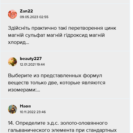
Zan22
09.05.2023 02:55
Здійсніть практично такі перетворення цинк
магній сульфат магній гідроксид магній
хлорид​...
beauty227
12.01.2021 19:44
Выберите из представленных формул
веществ только две, которые являются
изомерами:​...
Наоя
10.11.2022 23:46
14. Определите э.д.с. золото-оловянного
гальванического элемента при стандартных