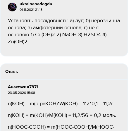
ukrainanadegda
01.11.2021 21:15
Установіть послідовність: а) луг; б) нерозчинна
основа; в) амфотерний основа; г) не є
основою 1) Cu(OH)2 2) NaOH 3) H2SO4 4)
Zn(OH)2...
Ответ:
Анастасия7371
23.05.2020 15:08
n(KOH) = m(p-paKOH)*W(KOH) = 112*0,1 = 11,2г.
n(KOH) = m(KOH)/M(KOH) = 11,2/56 = 0,2 моль.
n(HOOC-COOH) = m(HOOC-COOH)/M(HOOC-