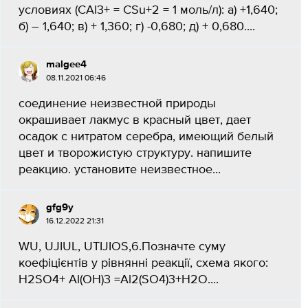
условиях (САl3+ = CSu+2 = 1 моль/л): а) +1,640;
б) – 1,640; в) + 1,360; г) -0,680; д) + 0,680....
malgee4
08.11.2021 06:46
соединение неизвестной природы
окрашивает лакмус в красный цвет, дает
осадок с нитратом серебра, имеющий белый
цвет и творожистую структуру. напишите
реакцию. установите неизвестное...
gfg9y
16.12.2022 21:31
WU, UJIUL, UTIJIOS,6.Позначте суму
коефіцієнтів у рівнянні реакції, схема якого:
H2SO4+ Al(OH)3 =Al2(SO4)3+H2O.​...