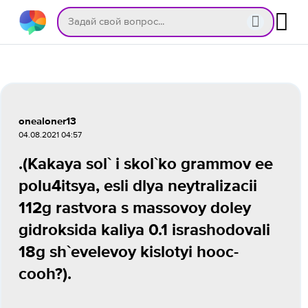
onealoner13
04.08.2021 04:57
.(Kakaya sol` i skol`ko grammov ee
polu4itsya, esli dlya neytralizacii
112g rastvora s massovoy doley
gidroksida kaliya 0.1 israshodovali
18g sh`evelevoy kislotyi hooc-
cooh?).