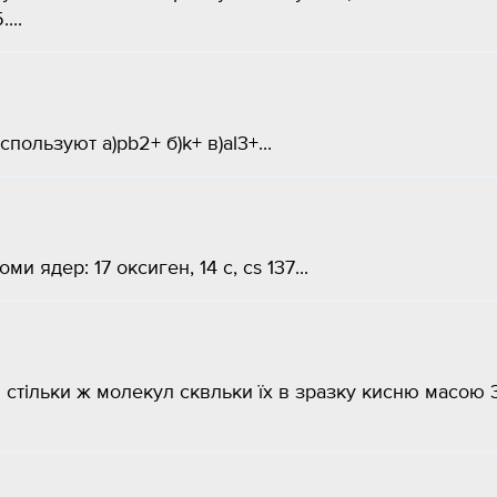
...
ользуют а)pb2+ б)k+ в)al3+...
ми ядер: 17 оксиген, 14 с, cs 137...
я стільки ж молекул сквльки їх в зразку кисню масою 