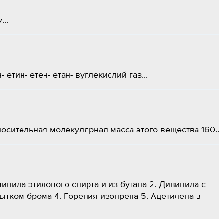
...
етин- етен- етан- вуглекислий газ...
осительная молекулярная масса этого вещества 160..
инила этилового спирта и из бутана 2. Дивинила с
ытком брома 4. Горения изопрена 5. Ацетилена в