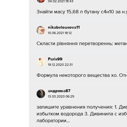
04.02.2021 18:43
Знайти масу 15,68 л бутану с4н10 за н.у
nikabelousova11
10.06.2021 18:12
Скласти рiвняння перетвореннь: метан- 
Paris99
19.12.2020 22:31
Формула некоторого вещества хо. Отн
андрюха87
13.03.2020 06:25
запишите уравнения получения: 1. Див
избытком водорода 3. Дивинила с изб
лаборатории...