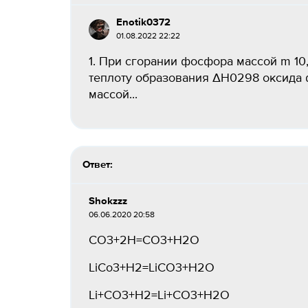
Enotik0372
01.08.2022 22:22
1. При сгорании фосфора массой m 10
теплоту образования ΔH0298 оксида ф
массой...
Ответ:
Shokzzz
06.06.2020 20:58
CO3+2H=CO3+H2O
LiCo3+H2=LiCO3+H2O
Li+CO3+H2=Li+CO3+H2O