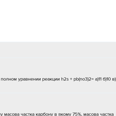
лном уравнении реакции h2s + pb(no3)2= а)11 б)10 в)
 масова частка карбону в якому 75%, масова частка