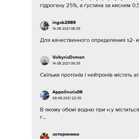
гідрогену 25%, а густина за киснем 0,5.
ingab2989
14.08.2021 06:35
Для качественного определения s2- исп
ValkyriaDemon
14.08.2021 06:35
Скільки протонів і нейтронів містять ато
Appolinaria06
09.09.2021 22:35
В якому обємі водню при н.у міститьс
г...
автормемов