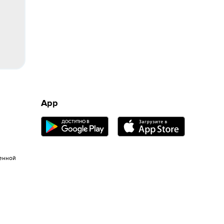
App
енной