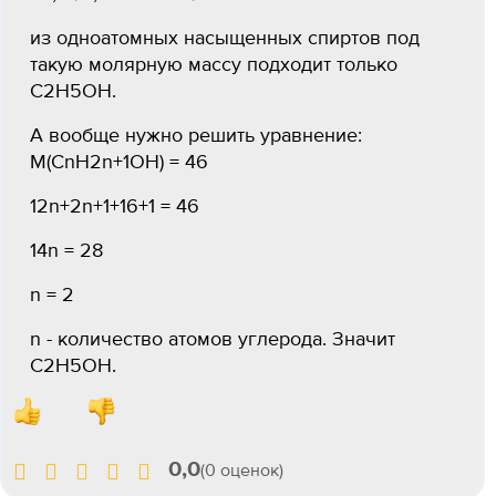
из одноатомных насыщенных спиртов под
такую молярную массу подходит только
С2Н5ОН.
А вообще нужно решить уравнение:
M(СnH2n+1OH) = 46
12n+2n+1+16+1 = 46
14n = 28
n = 2
n - количество атомов углерода. Значит
С2Н5ОН.
0,0
(0 оценок)