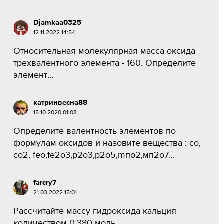
Djamkaa0325
12.11.2022 14:54
Относительная молекулярная масса оксида
трехвалентного элемента - 160. Определите
элемент...
катринвесна88
15.10.2020 01:08
Определите валентность элементов по
формулам оксидов и назовите вещества : со,
со2, feo,fe2o3,p2o3,p2o5,mпо2,мп2о7...
farcry7
21.03.2022 15:01
Рассчитайте массу гидроксида кальция
количеством 0,380 моль...