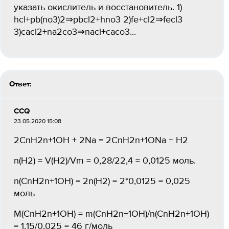
указать окислитель и восстановитель. 1)
hcl+pb(no3)2⇒pbcl2+hno3 2)fe+cl2⇒fecl3
3)cacl2+na2co3⇒nacl+caco3...
Ответ:
CCQ
23.05.2020 15:08
2СnH2n+1OH + 2Na = 2СnH2n+1ONa + H2
n(H2) = V(H2)/Vm = 0,28/22,4 = 0,0125 моль.
n(СnH2n+1OH) = 2n(H2) = 2*0,0125 = 0,025
моль
M(СnH2n+1OH) = m(СnH2n+1OH)/n(СnH2n+1OH)
= 1,15/0,025 = 46 г/моль