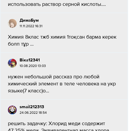
использовать раствор серной кислоты....
ДимаБум
11.11.2022 16:31
Химия 8клас тжб химия 1тоқсан барма керек
болп тұр ​...
Віка12341
10.08.2020 13:03
нужен небольшой рассказ про любой
химический элемент в теле человека на укр
языке(7 класс)о...
smail212313
24.06.2022 18:54
решить задачку: Хлорид меди содержит
47,25% меди. Эквивалентная масса хлора