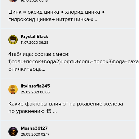
16.10.2020 05:18
Цинк → оксид цинка → хлорид цинка →
гилроксид цинка→ нитрат цинка-х...
KrystallBlack
11.07.2020 06:28
4таблица: состав смеси:
1)соль+песок+вода2)нефть+соль+песок3)вода+сах
опилки+вода​...
litvinsofia245
25.02.2021 06:05
Какие факторы влияют на ржавение железа
по уравнению 15 ​...
Masha36127
25.08.2020 02:17