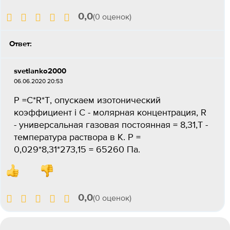
0,0
(0 оценок)
Ответ:
svetlanko2000
06.06.2020 20:53
P =С*R*T, опускаем изотонический
коэффициент i C - молярная концентрация, R
- универсальная газовая постоянная = 8,31,Т -
температура раствора в К. P =
0,029*8,31*273,15 = 65260 Па.
0,0
(0 оценок)