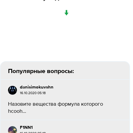
↓
Популярные вопросы:
danisimokuvshn
16.10.2020 05:18
Назовите вещества формула которого
hcooh...
F1NN1