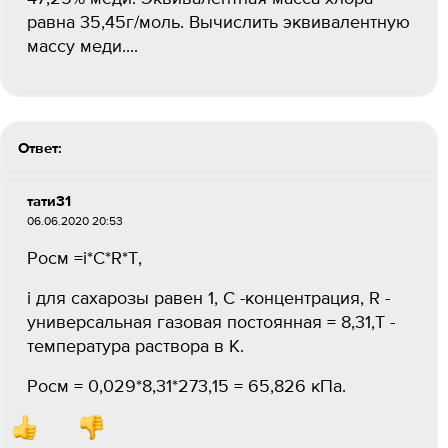
равна 35,45г/моль. Вычислить эквивалентную
массу меди....
Ответ:
тати31
06.06.2020 20:53
Pосм =i*С*R*T,
i для сахарозы равен 1, C -концентрация, R -
универсальная газовая постоянная = 8,31,Т -
температура раствора в К.
Pосм = 0,029*8,31*273,15 = 65,826 кПа.