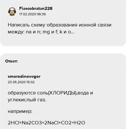
Fiascobratan228
17.02.2020 06:36
Написать схему образования ионной связи
между: na и n; mg и f; k и o...
Ответ:
smorodinovegor
23.05.2020 15:02
образуются соль(ХЛОРИДЫ),вода и
углекислый газ.
например:
2HCl+Na2CO3=2NaCl+CO2+H2O