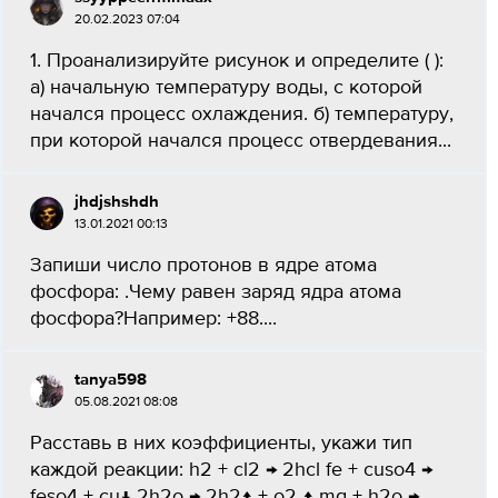
20.02.2023 07:04
1. Проанализируйте рисунок и определите ( ):
а) начальную температуру воды, с которой
начался процесс охлаждения. б) температуру,
при которой начался процесс отвердевания...
jhdjshshdh
13.01.2021 00:13
Запиши число протонов в ядре атома
фосфора: .Чему равен заряд ядра атома
фосфора?Например: +88....
tanya598
05.08.2021 08:08
Расставь в них коэффициенты, укажи тип
каждой реакции: h2 + cl2 → 2hcl fe + cuso4 →
feso4 + cu↓ 2h2o → 2h2↑ + o2 ↑ mg + h2o →