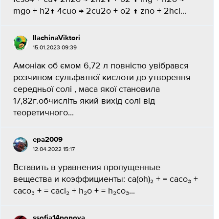
mgo + h2↑ 4cuo → 2cu2o + o2 ↑ zno + 2hcl...
IlachinaViktori
15.01.2023 09:39
Амоніак об ємом 6,72 л повністю увібрався
розчином сульфатної кислоти до утворення
середньої солі , маса якої становила
17,82г.обчисліть який вихід солі від
теоретичного...
ера2009
12.04.2022 15:17
Вставить в уравнения пропущенные
вещества и коэффициенты: ca(oh)₂ + = caco₃ +
caco₃ + = cacl₂ + h₂o + = h₂co₃...
ssofia14popova