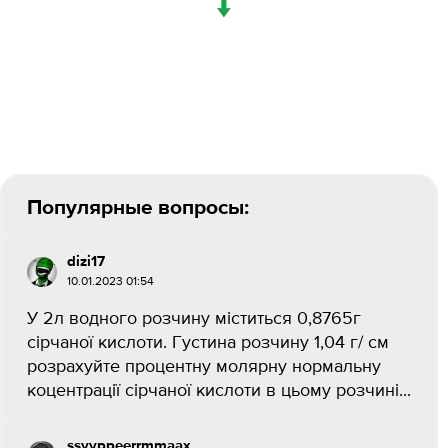
↓
Популярные вопросы:
dizi17
10.01.2023 01:54
У 2л водного розчину міститься 0,8765г
сірчаної кислоти. Густина розчину 1,04 г/ см
розрахуйте процентну молярну нормальну
коцентрації сірчаної кислоти в цьому розчині...
ssyyppeerrmmaax