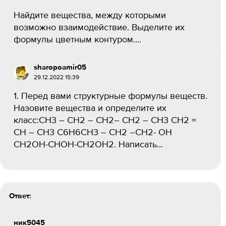
Найдите вещества, между которыми
возможно взаимодействие. Выделите их
формулы цветным контуром....
sharopoamir05
29.12.2022 15:39
1. Перед вами структурные формулы веществ.
Назовите вещества и определите их
класс:СН3 – СН2 – СН2– СН2 – СН3 СН2 =
СН – СН3 С6Н6СН3 – СН2 –СН2- ОН
СН2ОН-СНОН-СН2ОН2. Написать...
Ответ:
ник5045