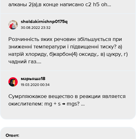
алканы 2(а),в конце написано c2 h5 oh...
sholdakirnichnp0175q
30.08.2022 23:32
Розчинність яких речовин збільшується при
зниженні температури і підвищенні тиску? а)
натрій хлориду, б)карбон(4) оксиду,. в) цукру, г)
чадний газ....
марьяша18
19.03.2020 00:34
Сумрляюкакое вещество в реакции является
окислителем: mg + s → mgs? ​...
Ответ: