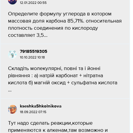
12.01.2022 00:55
Определите формулу углерода в котором
массовая доля карбона 85,71%. относительная
плотность соединения по кислороду
составляет 3,5...
79185519305
10.10.2022 10:18
Складіть молекулярні, повні та і йонні
рівняння : а) натрій карбонат + нітратна
кислота б) магній оксид + сульфатна кислота ​
...
kseshkaShkolnikova
18.09.2022 07:15
Тут надо сделать реакции,которые
применяются к алкенам,там возможно и