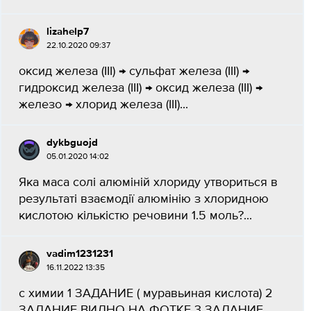
lizahelp7
22.10.2020 09:37
оксид железа (III) → сульфат железа (III) →
гидроксид железа (III) → оксид железа (III) →
железо → хлорид железа (III)...
dykbguojd
05.01.2020 14:02
Яка маса солі алюміній хлориду утвориться в
результаті взаємодії алюмінію з хлоридною
кислотою кількістю речовини 1.5 моль?...
vadim1231231
16.11.2022 13:35
с химии 1 ЗАДАНИЕ ( муравьиная кислота) 2
ЗАДАНИЕ ВИДНО НА ФОТКЕ 3 ЗАДАНИЕ