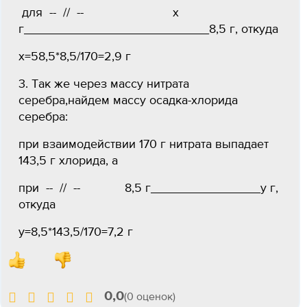
для -- // -- х
г___________________________8,5 г, откуда
х=58,5*8,5/170=2,9 г
3. Так же через массу нитрата
серебра,найдем массу осадка-хлорида
серебра:
при взаимодействии 170 г нитрата выпадает
143,5 г хлорида, а
при -- // -- 8,5 г________________у г,
откуда
у=8,5*143,5/170=7,2 г
0,0
(0 оценок)