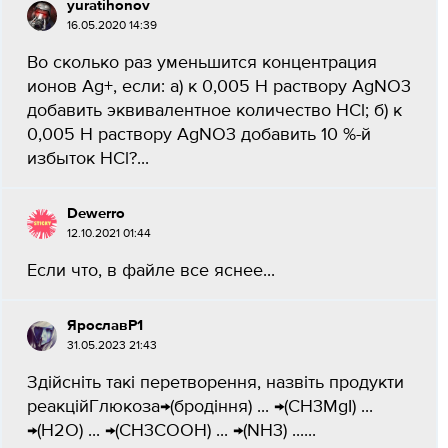
yuratihonov
16.05.2020 14:39
Во сколько раз уменьшится концентрация
ионов Ag+, если: а) к 0,005 Н раствору AgNO3
добавить эквивалентное количество НСl; б) к
0,005 Н раствору AgNO3 добавить 10 %-й
избыток НСl?...
Dewerro
12.10.2021 01:44
Если что, в файле все яснее...
ЯрославР1
31.05.2023 21:43
Здійсніть такі перетворення, назвіть продукти
реакційГлюкоза→(бродіння) ... →(CH3MgI) ...
→(H2O) ... →(CH3COOH) ... →(NH3) ......