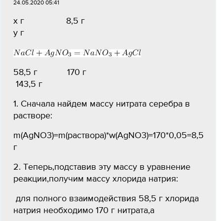
24.05.2020 05:41
х г 8,5 г
у г
58,5 г 170 г
143,5 г
1. Сначала найдем массу нитрата серебра в
растворе:
m(AgNO3)=m(раствора)*w(AgNO3)=170*0,05=8,5
г
2. Теперь,подставив эту массу в уравнение
реакции,получим массу хлорида натрия:
для полного взаимодействия 58,5 г хлорида
натрия необходимо 170 г нитрата,а