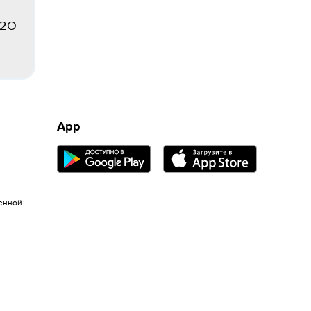
H2O
App
енной