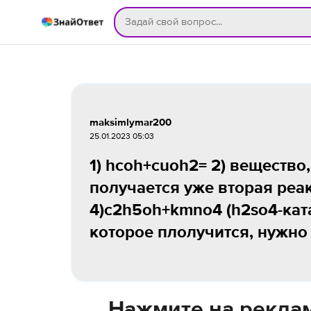
maksimlymar200
25.01.2023 05:03
1) hcoh+cuoh2= 2) вещество
получается уже вторая реак
4)c2h5oh+kmno4 (h2so4-катал
которое плолучится, нужно 
Нажмите на реклам