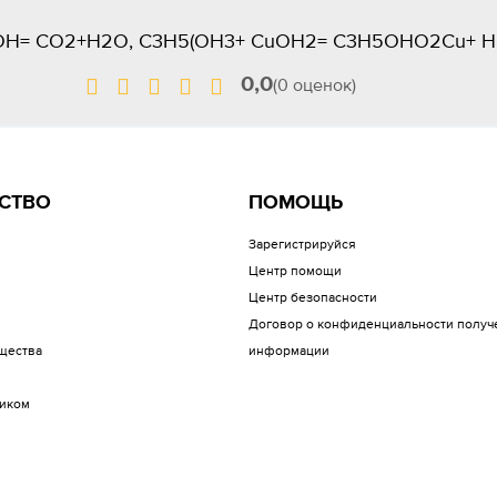
H= CO2+H2O, C3H5(OH3+ CuOH2= C3H5OHO2Cu+ 
0,0
(0 оценок)
СТВО
ПОМОЩЬ
Зарегистрируйся
Центр помощи
Центр безопасности
Договор о конфиденциальности получ
щества
информации
иком