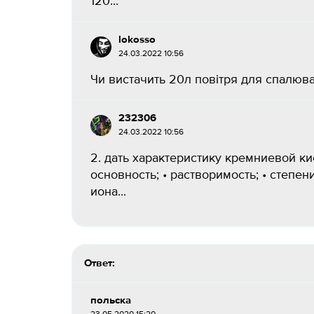
120...
lokosso
24.03.2022 10:56
Чи вистачить 20л повітря для спалюванн
232306
24.03.2022 10:56
2. дать характеристику кремниевой ки
основность; • растворимость; • степе
иона...
Ответ:
польска