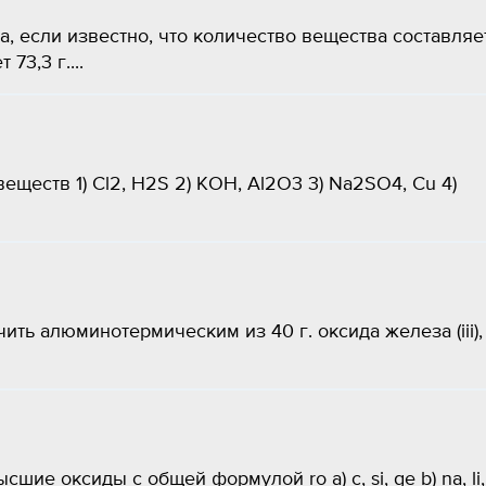
, если известно, что количество вещества составляе
3,3 г.​...
еществ 1) Cl2, H2S 2) KOH, Al2O3 3) Na2SO4, Cu 4)
ть алюминотермическим из 40 г. оксида железа (iii),
шие оксиды с общей формулой ro a) c, si, ge b) na, li,