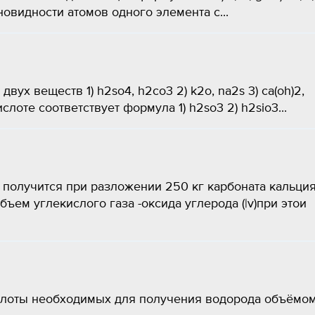
 разновидности атомов одного элемента с...
двух веществ 1) h2so4, h2co3 2) k2o, na2s 3) ca(oh)2,
ислоте соответствует формула 1) h2so3 2) h2sio3...
 получится при разложении 250 кг карбоната кальци
ъем углекислого газа -оксида углерода (|v)при этои
ислоты необходимых для получения водорода объёмо