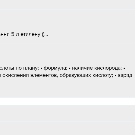
я 5 л етилену ()...
слоты по плану: • формула; • наличие кислорода; •
ни окисления элементов, образующих кислоту; • заряд