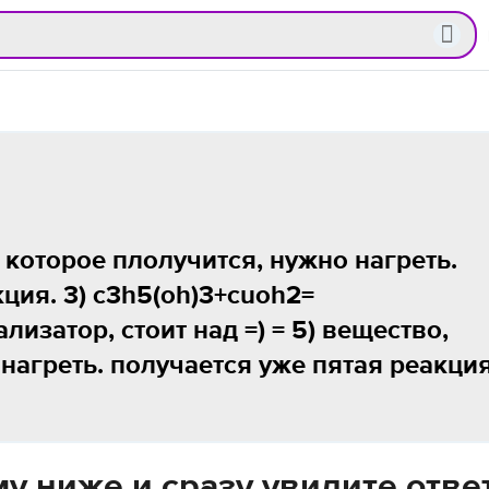
, которое плолучится, нужно нагреть.
ция. 3) c3h5(oh)3+cuoh2=
изатор, стоит над =) = 5) вещество,
нагреть. получается уже пятая реакция
у ниже и сразу увидите отве