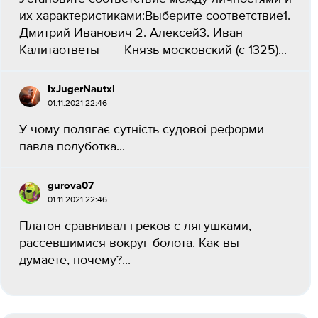
их характеристиками:Выберите соответствие1.
Дмитрий Иванович 2. Алексей3. Иван
Калитаответы ___Князь московский (с 1325)...
IxJugerNautxl
01.11.2021 22:46
У чому полягає сутність судовоі реформи
павла полуботка...
gurova07
01.11.2021 22:46
Платон сравнивал греков с лягушками,
рассевшимися вокруг болота. Как вы
думаете, почему?​...