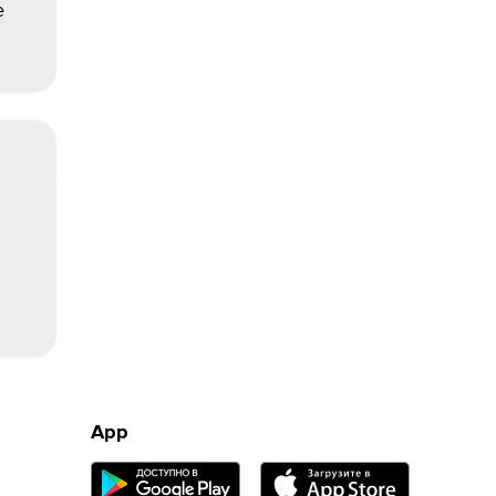
е
App