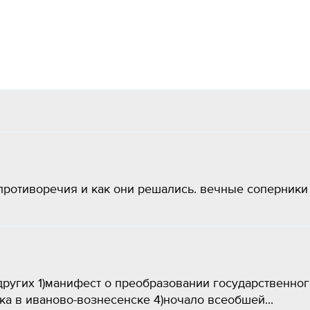
ротиворечия и как они решались. вечные соперники
ругих 1)манифест о преобразовании государственног
ка в иваново-вознесенске 4)ночало всеобшей...