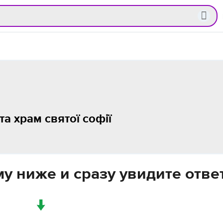
та храм святої софії
у ниже и сразу увидите отве
↓