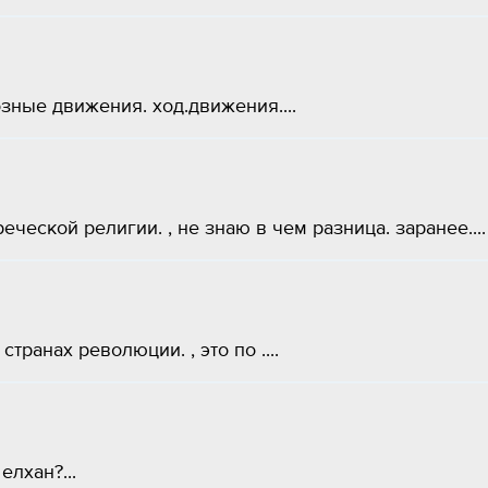
озные движения. ход.движения....
ческой религии. , не знаю в чем разница. заранее....
странах революции. , это по ....
лхан?...