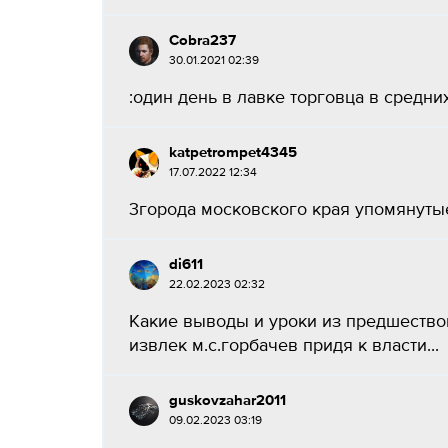
Cobra237
30.01.2021 02:39
:один день в лавке торговца в средних
katpetrompet4345
17.07.2022 12:34
3города московского края упомянутые 
di611
22.02.2023 02:32
Какие выводы и уроки из предшеств
извлек м.с.горбачев придя к власти...
guskovzahar2011
09.02.2023 03:19