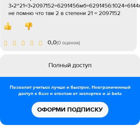
3•2^21=3•2097152=6291456мб=6291456:1024=6144
не помню что там 2 в степени 21 = 2097152
0,0
(0 оценок)
Полный доступ
Позволит учиться лучше и быстрее. Неограниченный
доступ к базе и ответам от экспертов и ai-bota
ОФОРМИ ПОДПИСКУ