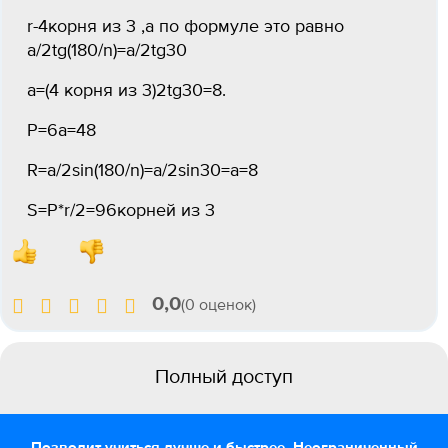
r-4корня из 3 ,а по формуле это равно
a/2tg(180/n)=a/2tg30
a=(4 корня из 3)2tg30=8.
P=6a=48
R=a/2sin(180/n)=a/2sin30=a=8
S=P*r/2=96корней из 3
0,0
(0 оценок)
Полный доступ
Позволит учиться лучше и быстрее. Неограниченный