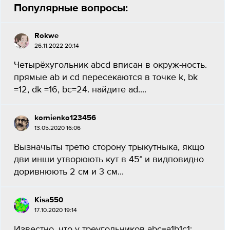
Популярные вопросы:
Rokwe
26.11.2022 20:14
Четырёхугольник abcd вписан в окруж-ность.
прямые ab и cd пересекаются в точке k, bk
=12, dk =16, bc=24. найдите ad.​...
kornienko123456
13.05.2020 16:06
Вызначыты третю сторону трыкутныка, якщо
дви инши утворюють кут в 45° и видповидно
доривнюють 2 см и 3 см​...
Kisa550
17.10.2020 19:14
Известно, что у треугольников abc=a1b1c1;