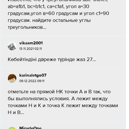
ab=a1b1, bc=b1c1, ca=c1a1, угол a=30
градусам,угол в=60 градусам и угол с1=90
градусам. найдите остальные углы
треугольников...
vikasm2001
13.11.2021 02:11
Көбейтіндіні дәреже түрінде жаз 27​...
karinaletgo07
09.12.2022 09:11
отметьте на прямой HK точки A и B так, что
бы выполнялись условия. А лежит между
точками H и K и точка K лежит между точками
H и B​...
MiracleOne