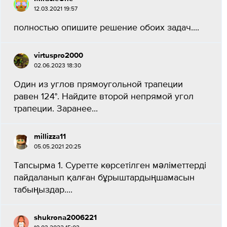
12.03.2021 19:57
полностью опишите решение обоих задач....
virtuspro2000
02.06.2023 18:30
Один из углов прямоугольной трапеции
равен 124°. Найдите второй непрямой угол
трапеции. Заранее...
millizza11
05.05.2021 20:25
Тапсырма 1. Суретте көрсетілген мәліметтерді
пайдаланып қалған бұрыштардыңшамасын
табыңыздар.​...
shukrona2006221