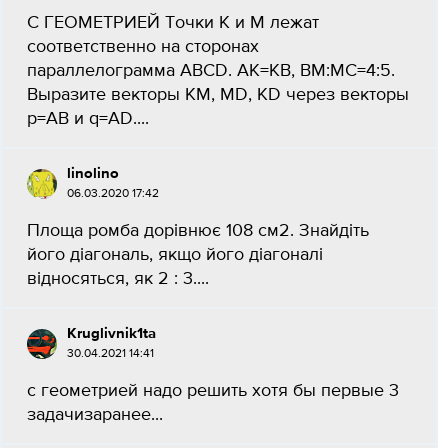
С ГЕОМЕТРИЕЙ Точки K и М лежат
соответственно на сторонах
параллелограмма АВСD. АК=КВ, ВМ:МС=4:5.
Выразите векторы КМ, МD, KD через векторы
р=АВ и q=AD....
linolino
06.03.2020 17:42
Площа ромба дорівнює 108 см2. Знайдіть
його діагональ, якщо його діагоналі
відносяться, як 2 : 3....
Kruglivnik1ta
30.04.2021 14:41
с геометрией надо решить хотя бы первые 3
задачизаранее...