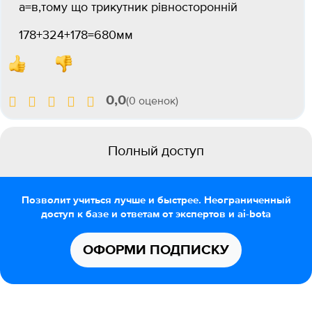
а=в,тому що трикутник рівносторонній
178+324+178=680мм
0,0
(0 оценок)
Полный доступ
Позволит учиться лучше и быстрее. Неограниченный
доступ к базе и ответам от экспертов и ai-bota
ОФОРМИ ПОДПИСКУ