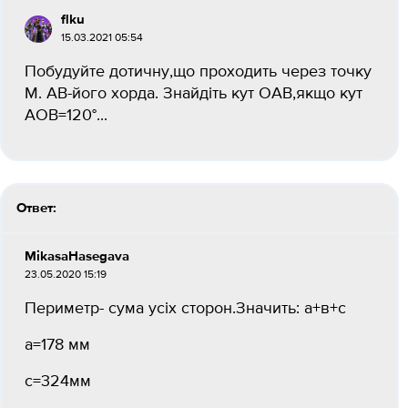
flku
15.03.2021 05:54
Побудуйте дотичну,що проходить через точку
M. AB-його хорда. Знайдіть кут OAB,якщо кут
AOB=120°...
Ответ:
MikasaHasegava
23.05.2020 15:19
Периметр- сума усіх сторон.Значить: а+в+с
а=178 мм
с=324мм