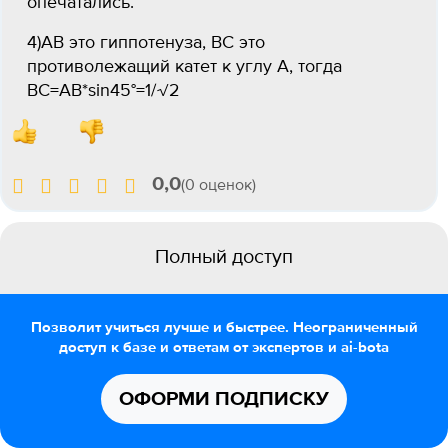
опечатались.
4)АВ это гиппотенуза, ВС это
противолежащий катет к углу А, тогда
ВС=АВ*sin45°=1/√2
0,0
(0 оценок)
Полный доступ
Позволит учиться лучше и быстрее. Неограниченный
доступ к базе и ответам от экспертов и ai-bota
ОФОРМИ ПОДПИСКУ