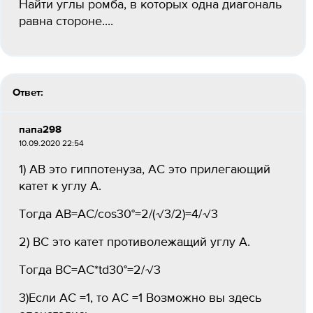
Найти углы ромба, в которых одна диагональ
равна стороне....
Ответ:
папа298
10.09.2020 22:54
1) АВ это гиппотенуза, АС это прилегающий
катет к углу А.
Тогда АВ=АС/cos30°=2/(√3/2)=4/√3
2) BC это катет противолежащий углу А.
Тогда ВС=АС*td30°=2/√3
3)Если АС =1, то АС =1 Возможно вы здесь