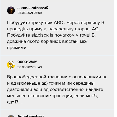
aleonaandreeva0
25.05.2021 03:09
Побудуйте трикутник ABC . Через вершину B
проведіть пряму a, паралельну стороні AC.
Побудуйте відрізок із початком у точці B,
довжина якого дорівнює відстані між
прямими...
00001Wolf
30.09.2022 18:49
Вравнобедренной трапеции с основаниями вс
и ад (всменьше ад) точки м ин середины
диагоналей ас и вд соответственно. найдите
меньшее основание трапеции, если мн=5,
ад=17....
AnnaLyarskaya