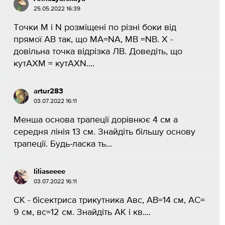
25.05.2022 16:39
Точки M i N розміщені по різні боки від
прямої АВ так, що MA=NA, MB =NB. X -
довільна точка відрізка ЛВ. Доведіть, що
кутAXM = кутAXN.​...
artur283
03.07.2022 16:11
Менша основа трапеції дорівнює 4 см а
середня лінія 13 см. Знайдіть більшу основу
трапеції. Будь-ласка ть...
liliaseeee
03.07.2022 16:11
СК - бісектриса трикутника Авс, АВ=14 см, АС=
9 см, вс=12 см. Знайдіть AK і кв.​...