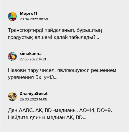
Морго11
23.04.2022 00:59
Транспортирді пайдаланып, бұрыштың
градустық өлшемі қалай табылады?...
simakanna
27.05.2022 14:21
Назови пару чисел, являющуюся решением
уравнения 5x−y=13....
ZnaniyaSosut
25.03.2023 14:05
Дан ∆ABC. AK, BD -медианы. AO=14, DO=9.
Найдите длины медиан AK, BD....