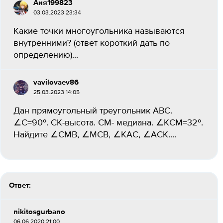
Аня199823
03.03.2023 23:34
Какие точки многоугольника называются
внутренними? (ответ короткий дать по
определению)...
vavilovaev86
25.03.2023 14:05
Дан прямоугольный треугольник ABC.
∠С=90º. CK-высота. CM- медиана. ∠KCM=32º.
Найдите ∠CMB, ∠MCB, ∠KAC, ∠ACK....
Ответ:
nikitosgurbano
06.06.2020 21:00