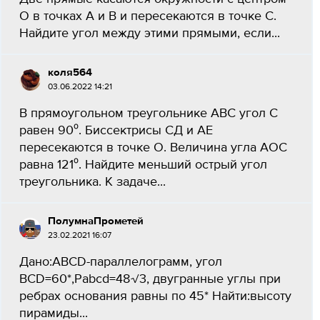
О в точках А и В и пересекаются в точке С.
Найдите угол между этими прямыми, если...
коля564
03.06.2022 14:21
В прямоугольном треугольнике АВС угол С
равен 90⁰. Биссектрисы СД и АЕ
пересекаются в точке О. Величина угла АОС
равна 121⁰. Найдите меньший острый угол
треугольника. К задаче...
ПолумнаПрометей
23.02.2021 16:07
Дано:ABCD-параллелограмм, угол
BCD=60*,Pabcd=48√3, двугранные углы при
ребрах основания равны по 45* Найти:высоту
пирамиды...