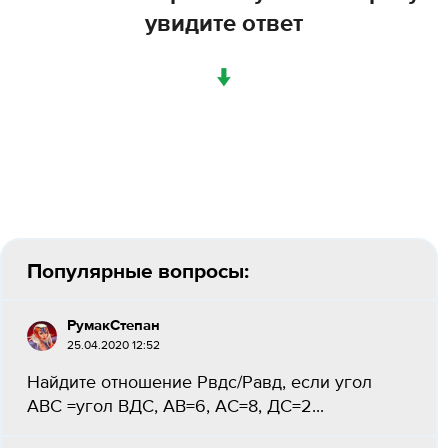
увидите ответ
↓
Популярные вопросы:
РумакСтепан
25.04.2020 12:52
Найдите отношение Рвдс/Равд, если угол
АВС =угол ВДС, АВ=6, АС=8, ДС=2...