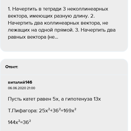
1. Начертить в тетради 3 неколлинеарных
вектора, имеющих разную длину. 2.
Начертить два коллинеарных вектора, не
лежащих на одной прямой. 3. Начертить два
равных вектора (не...
Ответ:
виталий146
06.06.2020 21:00
Пусть катет равен 5х, а гипотенуза 13х
Т.Пифагора: 25х²+36²=169х²
144х²=36²