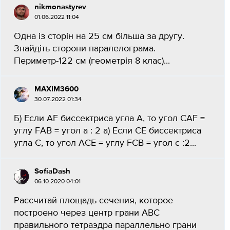
nikmonastyrev
01.06.2022 11:04
Одна із сторін на 25 см більша за другу.
Знайдіть сторони паралелограма.
Периметр-122 см (геометрія 8 клас)...
MAXIM3600
30.07.2022 01:34
Б) Если AF биссектриса угла A, то угол CAF =
углу FAB = угол а : 2 а) Если CE биссектриса
угла C, то угол ACE = углу FCB = угол c :2...
SofiaDash
06.10.2020 04:01
Рассчитай площадь сечения, которое
построено через центр грани ABC
правильного тетраэдра параллельно грани