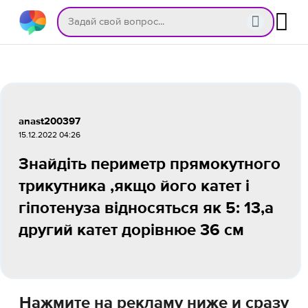
anast200397
15.12.2022 04:26
Знайдіть периметр прямокутного
трикутника ,якщо його катет і
гіпотенуза відносяться як 5: 13,а
другий катет дорівнюе 36 см
Нажмите на рекламу ниже и сразу