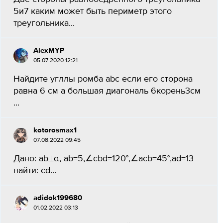
5и7 каким может быть периметр этого
треугольника...
AlexMYP
05.07.2020 12:21
Найдите угллы ромба abc если его сторона
равна 6 см а большая диагональ 6корень3см​
...
kotorosmax1
07.08.2022 09:45
Дано: ab⟂α, ab=5,∠cbd=120°,∠acb=45°,ad=13
найти: сd...
adidok199680
01.02.2022 03:13