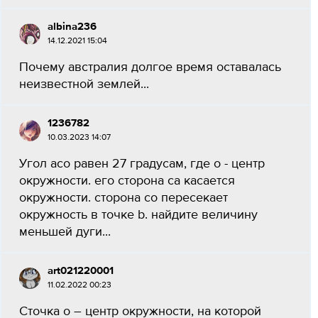
albina236
14.12.2021 15:04
Почему австралия долгое время оставалась
неизвестной землей...
1236782
10.03.2023 14:07
Угол aco равен 27 градусам, где o - центр
окружности. его сторона ca касается
окружности. сторона co пересекает
окружность в точке b. найдите величину
меньшей дуги...
art021220001
11.02.2022 00:23
Сточка o – центр окружности, на которой