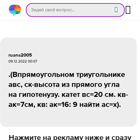
ruana2005
09.12.2022 00:07
.(Впрямоугольном триугольнике
авс, ск-высота из прямого угла
на гипотенузу. катет вс=20 см. кв-
ак=7см, кв: ак=16: 9 найти ас=х).
Нажмите на рекламу ниже и сразу