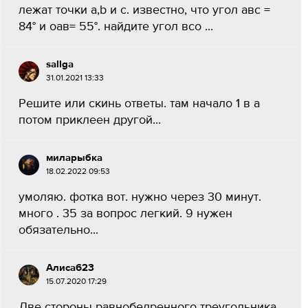
лежат точки a,b и с. известно, что угол авс =
84° и оав= 55°. найдите угол всо ​...
sallga
31.01.2021 13:33
Решите или скинь ответы. там начало 1 в а
потом приклеен другой...
миларыбка
18.02.2022 09:53
умоляю. фотка вот. нужно через 30 минут.
много . 35 за вопрос легкий. 9 нужен
обязательно...
Алиса623
15.07.2020 17:29
Две стороны равнобедренного треугольника