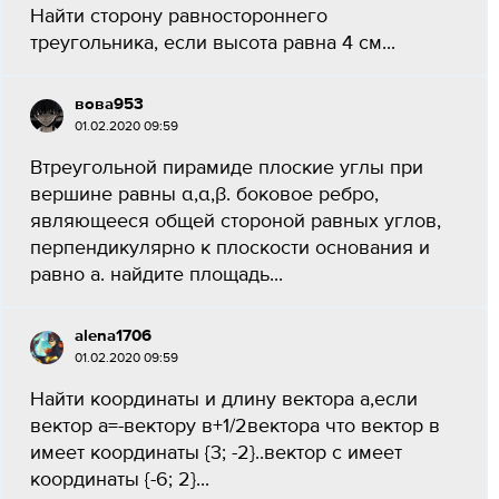
Найти сторону равностороннего
треугольника, если высота равна 4 см...
вова953
01.02.2020 09:59
Втреугольной пирамиде плоские углы при
вершине равны α,α,β. боковое ребро,
являющееся общей стороной равных углов,
перпендикулярно к плоскости основания и
равно а. найдите площадь...
alena1706
01.02.2020 09:59
Найти координаты и длину вектора а,если
вектор а=-вектору в+1/2вектора что вектор в
имеет координаты {3; -2}..вектор с имеет
координаты {-6; 2}...