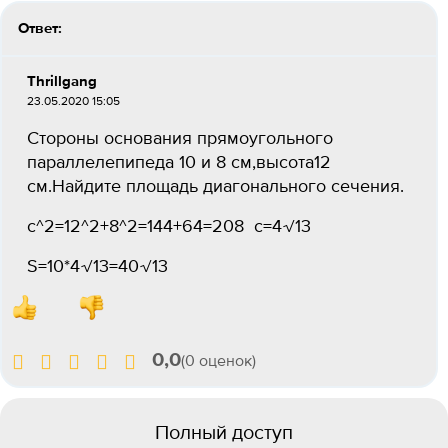
Ответ:
Thrillgang
23.05.2020 15:05
Стороны основания прямоугольного
параллелепипеда 10 и 8 см,высота12
см.Найдите площадь диагонального сечения.
с^2=12^2+8^2=144+64=208 c=4√13
S=10*4√13=40√13
0,0
(0 оценок)
Полный доступ