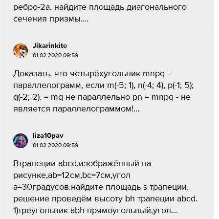
ребро-2а. найдите площадь диагонального
сечения призмы....
Jikarinkite
01.02.2020 09:59
Доказать, что четырёхугольник mnpq -
параллелограмм, если m(-5; 1), n(-4; 4), p(-1; 5);
q(-2; 2). = mq не параллельно pn = mnpq - не
является параллелограммом!...
liza10pav
01.02.2020 09:59
Втрапеции abcd,изображённый на
рисунке,ab=12см,bc=7см,угол
а=30градусов.найдите площадь s трапеции.
решение проведём высоту bh трапеции abcd.
1)треугольник abh-прямоугольный,угол...