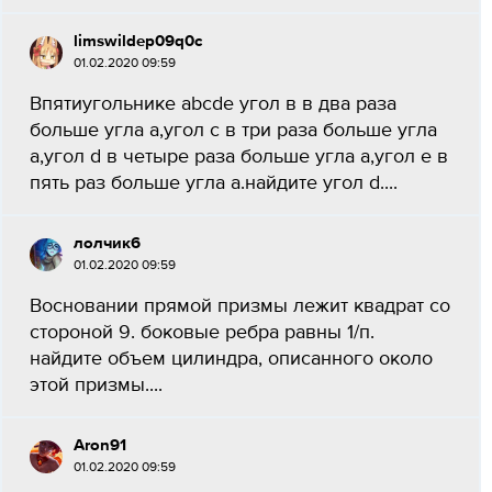
limswildep09q0c
01.02.2020 09:59
Впятиугольнике abcde угол в в два раза
больше угла а,угол с в три раза больше угла
а,угол d в четыре раза больше угла а,угол е в
пять раз больше угла а.найдите угол d....
лолчик6
01.02.2020 09:59
Восновании прямой призмы лежит квадрат со
стороной 9. боковые ребра равны 1/п.
найдите объем цилиндра, описанного около
этой призмы....
Aron91
01.02.2020 09:59