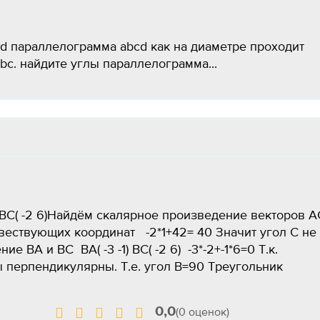
d параллелограмма abcd как на диаметре проходит
bc. найдите углы параллелограмма...
) ВС( -2 6)Найдём скалярное произведение векторов А
твествующих координат -2*1+42= 40 Значит угол С не
 ВА и ВС ВА( -3 -1) ВС( -2 6) -3*-2+-1*6=0 Т.к.
 перпендикулярны. Т.е. угол В=90 Треугольник
0,0
(0 оценок)