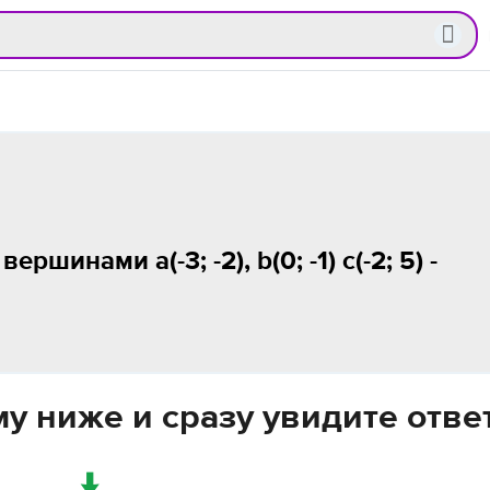
ршинами a(-3; -2), b(0; -1) c(-2; 5) -
у ниже и сразу увидите отве
↓