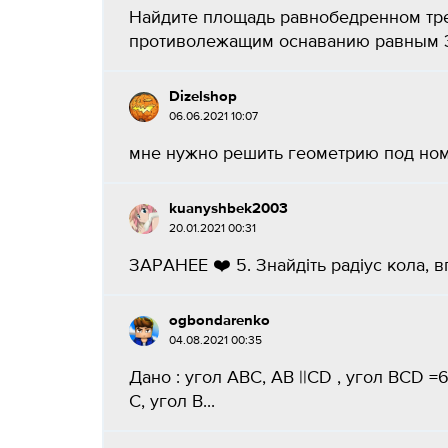
Найдите площадь равнобедренном треу
противолежащим оснаванию равным 30 
Dizelshop
06.06.2021 10:07
мне нужно решить геометрию под номе
kuanyshbek2003
20.01.2021 00:31
ЗАРАНЕЕ ❤️ 5. Знайдіть радіус кола, в
ogbondarenko
04.08.2021 00:35
Дано : угол ABC, AB ||CD , угол BCD =
C, угол B...