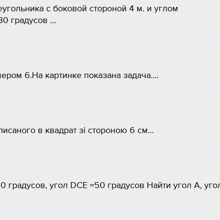
гольника с боковой стороной 4 м. и углом
градусов ​...
ром 6.На картинке показана задача....
писаного в квадрат зі стороною 6 см...
60 градусов, угол DCE =50 градусов Найти угол A, уго