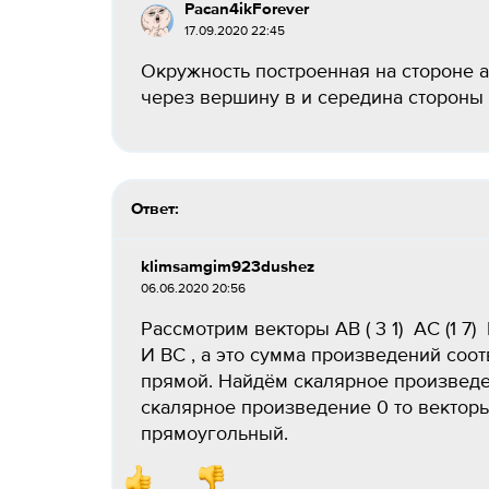
Pacan4ikForever
17.09.2020 22:45
Окружность построенная на стороне a
через вершину в и середина стороны 
Ответ:
klimsamgim923dushez
06.06.2020 20:56
Рассмотрим векторы АВ ( 3 1) АС (1 7
И ВС , а это сумма произведений соо
прямой. Найдём скалярное произведение
скалярное произведение 0 то векторы
прямоугольный.