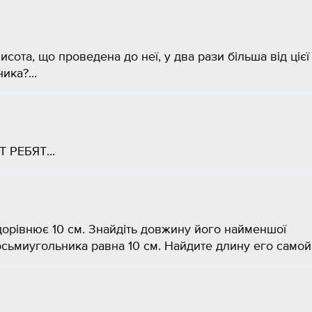
сота, що проведена до неї, у два рази більша від цієї
ика?...
РЕБЯТ...
орівнює 10 см. Знайдіть довжину його найменшої
осьмиугольника равна 10 см. Найдите длину его самой.