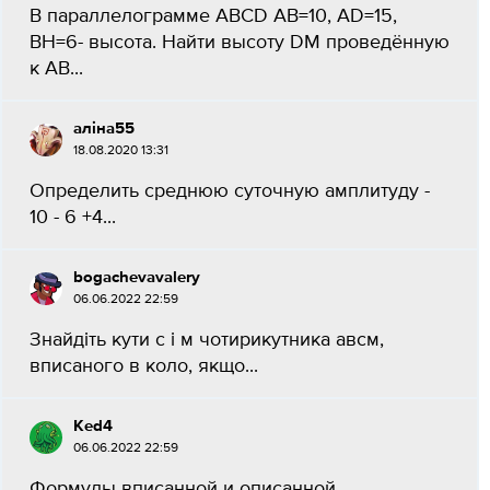
В параллелограмме ABCD AB=10, AD=15,
BH=6- высота. Найти высоту DM проведённую
к AB...
аліна55
18.08.2020 13:31
Определить среднюю суточную амплитуду -
10 - 6 +4...
bogachevavalery
06.06.2022 22:59
Знайдіть кути с і м чотирикутника авсм,
вписаного в коло, якщо...
Ked4
06.06.2022 22:59
Формулы вписанной и описанной