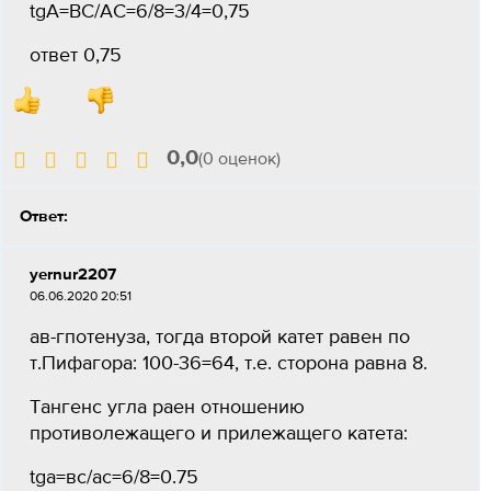
tgA=ВС/АС=6/8=3/4=0,75
ответ 0,75
0,0
(0 оценок)
Ответ:
yernur2207
06.06.2020 20:51
ав-гпотенуза, тогда второй катет равен по
т.Пифагора: 100-36=64, т.е. сторона равна 8.
Тангенс угла раен отношению
противолежащего и прилежащего катета:
tga=вс/ас=6/8=0.75