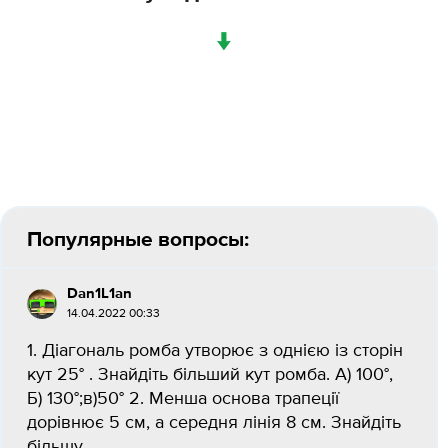
↓
Популярные вопросы:
Dan1L1an
14.04.2022 00:33
1. Діагональ ромба утворює з однією із сторін
кут 25° . Знайдіть більший кут ромба. А) 100°,
Б) 130°;в)50° 2. Менша основа трапеції
дорівнює 5 см, а середня лінія 8 см. Знайдіть
більшу...