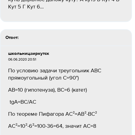
Кут 5 Г Кут 6...
Ответ:
школьницаиркутск
06.06.2020 20:51
По условию задачи треугольник ABC
прямоугольный (угол С=90°)
АВ=10 (гипотенуза), ВС=6 (катет)
tgA=ВС/АС
По теореме Пифагора АС²=АВ²-ВС²
АС²=10²-6²=100-36=64, значит АС=8