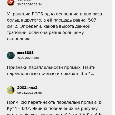
20.08.2020 22:24
У трапеции FGTS одно основание в два раза
больше другого, а её площадь равна 507
см ^2. Определи, какова высота данной
трапеции, если она равна большему
основанию....
zzzz8888
15.02.2021 12:10
Признаки параллельности прямых. Найти
параллельные прямые и доказать 3 и 4...
2002anna2
09.05.2022 08:58
Прямі сіd перетинають паралельні прямі аi b.
Кут 1 = 120°. Який із позначених на рисунку
кутів дорівнює даному куту? A кут3 Б Кут 4 В