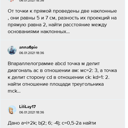
06.01.2021 18:36
От точки к прямой проведены две наклонные
, они равны 5 и 7 см, разность их проекций на
прямую равна 2, найти расстояние между
основаниями наклонных​...
anna6pie
06.01.2021 18:36
Впараллелограмме abcd точка м делит
диагональ ас в отношении ам: мс=2: 3, а точка
к делит сторону cd в отношении ck: kd=1: 2.
найти отношение площади треугольника
mck...
LiliLay17
06.01.2021 18:36
Дано a=i+2k; b(2; 6; -4); c=0,5-2a найти