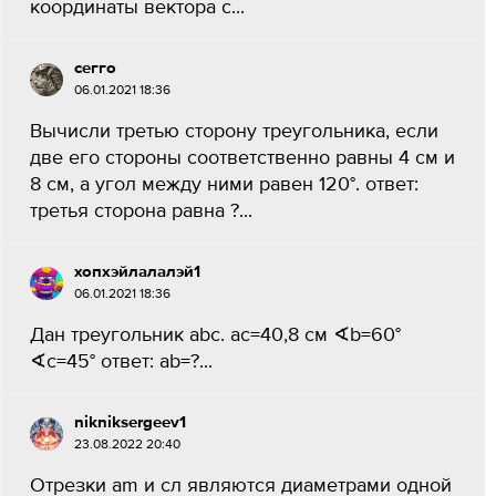
координаты вектора c...
сегго
06.01.2021 18:36
Вычисли третью сторону треугольника, если
две его стороны соответственно равны 4 см и
8 см, а угол между ними равен 120°. ответ:
третья сторона равна ?...
хопхэйлалалэй1
06.01.2021 18:36
Дан треугольник abc. ac=40,8 см ∢b=60°
∢c=45° ответ: ab=?...
nikniksergeev1
23.08.2022 20:40
Отрезки am и сл являются диаметрами одной