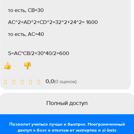
то есть, СB=30
AC^2=AD^2+CD^2=32^2+24^2= 1600
то есть, AC=40
S=AC*CB/2=30*40/2=600
0,0
(0 оценок)
Полный доступ
Позволит учиться лучше и быстрее. Неограниченный
доступ к базе и ответам от экспертов и ai-bota