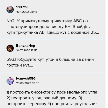
133719
16.11.2022 08:48
No2. У прямокутному трикутнику ABC до
гіпотенузипроведено висоту ВН. Знайдіть
кути трикутника АВН,якщо кут с дорівнює 25​...
ВанькаНер
10.07.2020 18:57
593.Побудуйте кут, утричі більший за даний
гострий кут.​...
Ivanych086
28.05.2023 03:33
1) построить биссектрису произвольного угла
2) построить угол, равный данному, 3)
построить середину 4) построить треугольник