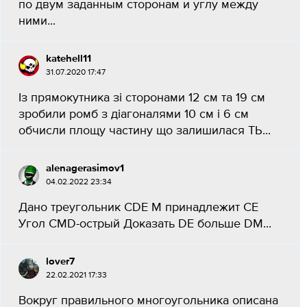
по двум заданным сторонам и углу между
ними...
katehell11
31.07.2020 17:47
Із прямокутника зі сторонами 12 см та 19 см
зробили ромб з діагоналями 10 см і 6 см
обчисли площу частину що залишилася ТЬ​...
alenagerasimov1
04.02.2022 23:34
Дано треугольник CDE M принадлежит CE
Угол CMD-острый Доказать DE больше DM...
lover7
22.02.2021 17:33
Вокруг правильного многоугольника описана