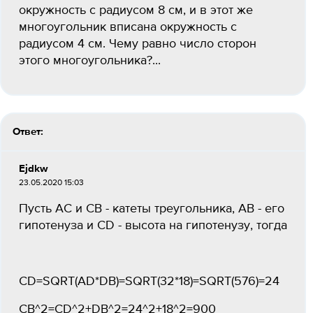
окружность с радиусом 8 см, и в этот же
многоугольник вписана окружность с
радиусом 4 см. Чему равно число сторон
этого многоугольника?...
Ответ:
Ejdkw
23.05.2020 15:03
Пусть AC и CB - катеты треугольника, AB - его
гипотенуза и CD - высота на гипотенузу, тогда
CD=SQRT(AD*DB)=SQRT(32*18)=SQRT(576)=24
CB^2=CD^2+DB^2=24^2+18^2=900