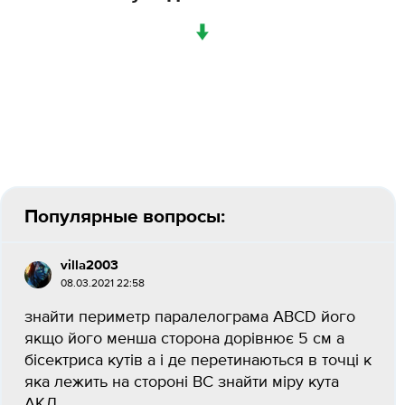
↓
Популярные вопросы:
villa2003
08.03.2021 22:58
знайти периметр паралелограма ABCD його
якщо його менша сторона дорівнює 5 см а
бісектриса кутів a і де перетинаються в точці к
яка лежить на стороні BC знайти міру кута
АКД​...