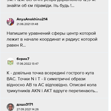
знайти об єм піраміди. іть будь !...
AnyaAnokhina214
21.06.2021 01:48
Напишите уравнений сферы центр которой
лежит в начале координат и радиус которой
равен R​...
берик7
17.06.2022 13:47
К - довільна точка всередині гострого кута
ВАС. Точки N і Т - ії симетричні образи
відносно АВ та АС відповідно. Описані кола
трикутників АКN і АКТ вдруге перетинають...
даша3171
27.09.2021 14:26