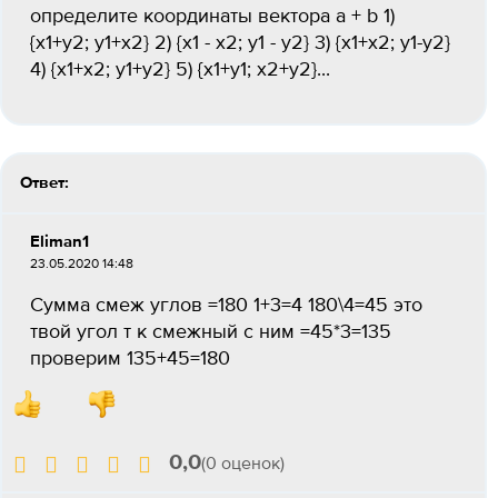
определите координаты вектора a + b 1)
{х1+у2; у1+х2} 2) {х1 - х2; y1 - y2} 3) {x1+x2; y1-y2}
4) {x1+x2; y1+y2} 5) {x1+y1; x2+y2}...
Ответ:
Eliman1
23.05.2020 14:48
Сумма смеж углов =180 1+3=4 180\4=45 это
твой угол т к смежный с ним =45*3=135
проверим 135+45=180
0,0
(0 оценок)