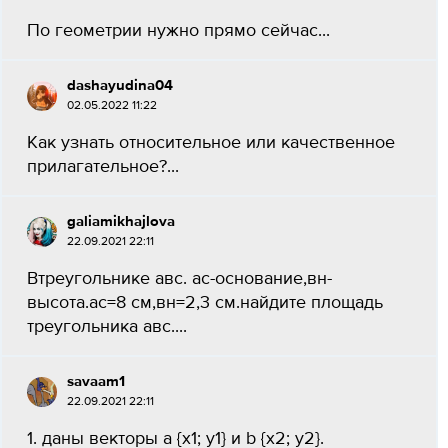
По геометрии нужно прямо сейчас...
dashayudina04
02.05.2022 11:22
Как узнать относительное или качественное
прилагательное?...
galiamikhajlova
22.09.2021 22:11
Втреугольнике авс. ас-основание,вн-
высота.ас=8 см,вн=2,3 см.найдите площадь
треугольника авс....
savaam1
22.09.2021 22:11
1. даны векторы a {x1; y1} и b {x2; y2}.