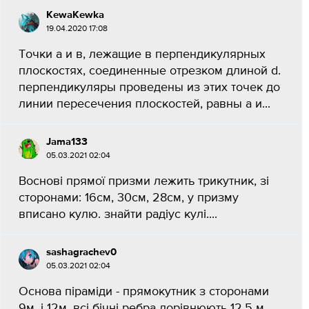
KewaKewka
19.04.2020 17:08
Точки а и в, лежащие в перпендикулярных
плоскостях, соединенные отрезком длиной d.
перпендикуляры проведены из этих точек до
линии пересечения плоскостей, равны а и...
Jama133
05.03.2021 02:04
Воснові прямої призми лежить трикутник, зі
сторонами: 16см, 30см, 28см, у призму
вписано кулю. знайти радіус кулі....
sashagrachev0
05.03.2021 02:04
Основа піраміди - прямокутник з сторонами
9м. і 12м. всі бічні ребра дорівнюють 12,5 м.