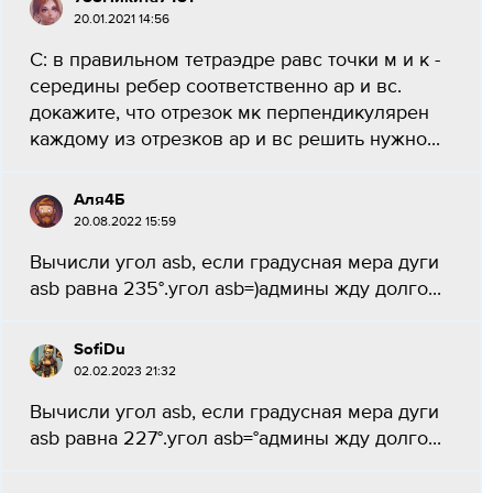
20.01.2021 14:56
С: в правильном тетраэдре равс точки м и к -
середины ребер соответственно ар и вс.
докажите, что отрезок мк перпендикулярен
каждому из отрезков ар и вс решить нужно...
Аля4Б
20.08.2022 15:59
Вычисли угол asb, если градусная мера дуги
asb равна 235°.угол asb=)админы жду долго...
SofiDu
02.02.2023 21:32
Вычисли угол asb, если градусная мера дуги
asb равна 227°.угол asb=°админы жду долго...