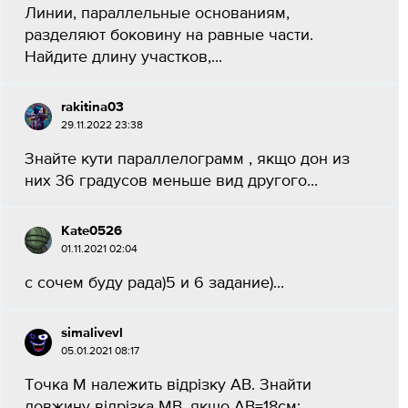
Линии, параллельные основаниям,
разделяют боковину на равные части.
Найдите длину участков,...
rakitina03
29.11.2022 23:38
Знайте кути параллелограмм , якщо дон из
них 36 градусов меньше вид другого​...
Kate0526
01.11.2021 02:04
с сочем буду рада)5 и 6 задание)​...
simalivevl
05.01.2021 08:17
Точка М належить відрізку АВ. Знайти
довжину відрізка МВ, якщо АВ=18см;