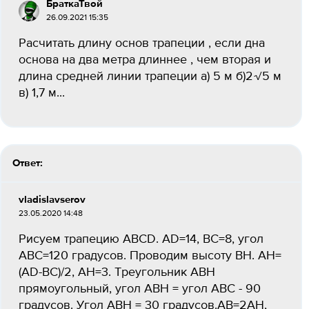
БраткаТвой
26.09.2021 15:35
Расчитать длину основ трапеции , если дна
основа на два метра длиннее , чем вторая и
длина средней линии трапеции а) 5 м б)2√5 м
в) 1,7 м...
Ответ:
vladislavserov
23.05.2020 14:48
Рисуем трапецию ABCD. AD=14, BC=8, угол
ABC=120 градусов. Проводим высоту BH. AH=
(AD-BC)/2, AH=3. Треугольник ABH
прямоугольный, угол ABH = угол ABC - 90
градусов. Угол ABH = 30 градусов.AB=2AH,