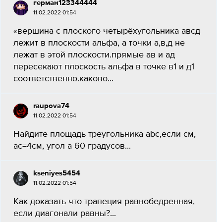
герман123344444
11.02.2022 01:54
«вершина с плоского четырёхугольника авсд
лежит в плоскости альфа, а точки а,в,д не
лежат в этой плоскости.прямые ав и ад
пересекают плоскость альфа в точке в1 и д1
соответственно.каково...
raupova74
11.02.2022 01:54
Найдите площадь треугольника abc,если см,
ac=4см, угол а 60 градусов...
kseniyes5454
11.02.2022 01:54
Как доказать что трапеция равнобедренная,
если диагонали равны?...