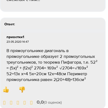
Ответ:
приветки1
23.05.2020 14:47
В прямоугольнике диагональ в
прямоугольнике образует 2 прямоугольных
треугольников, то теорема Пифагора, т.е. 52²
= (5х)² + (12х)² 2704= 169х² √2704=√169х²
52=13х х=4 5х=20см 12х=48см Периметр
прямоугольника равен 2(20+48)=136см²
0,0
(0 оценок)