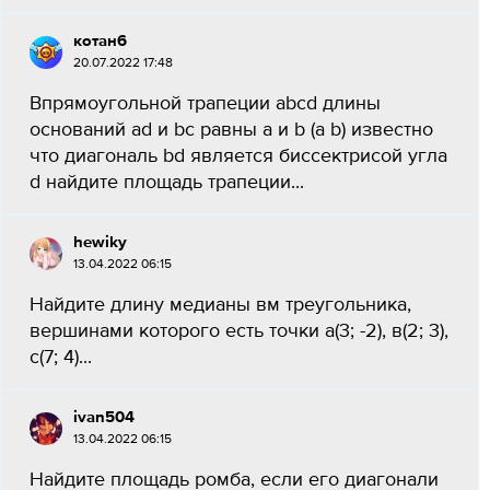
котан6
20.07.2022 17:48
Впрямоугольной трапеции abcd длины
оснований ad и bc равны a и b (a b) известно
что диагональ bd является биссектрисой угла
d найдите площадь трапеции...
hewiky
13.04.2022 06:15
Найдите длину медианы вм треугольника,
вершинами которого есть точки а(3; -2), в(2; 3),
с(7; 4)...
ivan504
13.04.2022 06:15
Найдите площадь ромба, если его диагонали