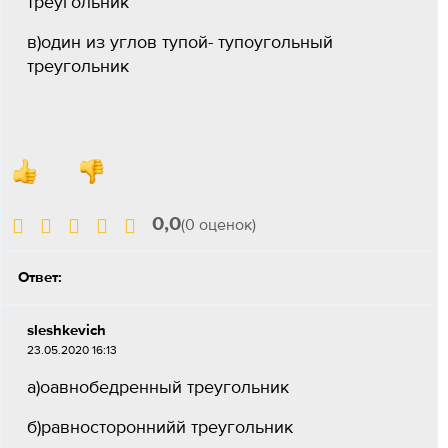
треугольник
в)один из углов тупой- тупоугольный
треугольник
0,0
(0 оценок)
Ответ:
sleshkevich
23.05.2020 16:13
а)оавнобедренный треугольник
б)равностороннийй треугольник