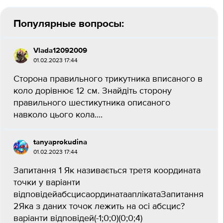
Популярные вопросы:
Vlada12092009
01.02.2023 17:44
Сторона правильного трикутника вписаного в
коло дорівнює 12 см. Знайдіть сторону
правильного шестикутника описаного
навколо цього кола.​...
tanyaprokudina
01.02.2023 17:44
Запитання 1 Як називається третя координата
точки у варіанти
відповідейабсцисаординатааплікатаЗапитання
2Яка з даних точок лежить на осі абсцис?
варіанти відповідей(-1;0;0)(0;0;4)