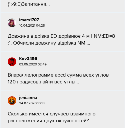
(1;-9;0)Запитання...
imam1707
10.04.2021 04:28
Довжина відрізка ED дорівнює 4 м і NM:ED=8
:1. Обчисли довжину відрізка NM....
Kov3456
03.05.2020 02:49
Впараллелограмме abcd сумма всех углов
120 градусов.найти все углы...
jeniainna
24.07.2020 10:18
Сколько имеется случаев взаимного
расположения двух окружностей?...