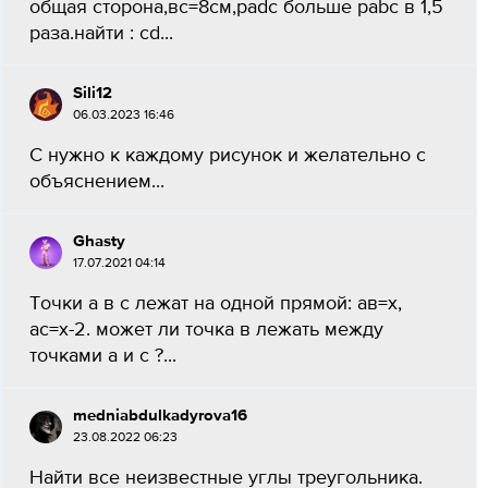
общая сторона,вс=8см,рadc больше pabс в 1,5
раза.найти : cd...
Sili12
06.03.2023 16:46
С нужно к каждому рисунок и желательно с
объяснением...
Ghasty
17.07.2021 04:14
Точки а в с лежат на одной прямой: ав=х,
ас=х-2. может ли точка в лежать между
точками а и с ?...
medniabdulkadyrova16
23.08.2022 06:23
Найти все неизвестные углы треугольника.