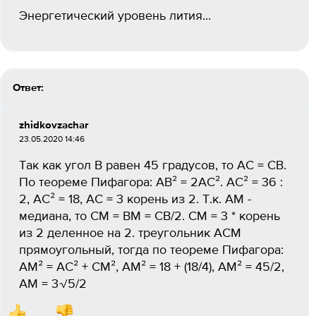
Энергетический уровень лития...
Ответ:
zhidkovzachar
23.05.2020 14:46
Так как угол В равен 45 градусов, то АС = СВ.
По теореме Пифагора: АВ² = 2АС². АС² = 36 :
2, АС² = 18, АС = 3 корень из 2. Т.к. АМ -
медиана, то СМ = ВМ = СВ/2. СМ = 3 * корень
из 2 деленное на 2. треугольник АСМ
прямоугольный, тогда по теореме Пифагора:
АМ² = АС² + СМ², АМ² = 18 + (18/4), АМ² = 45/2,
АМ = 3√5/2