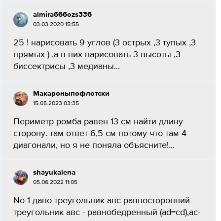
almira666ozs336
03.03.2020 15:55
25 ! нарисовать 9 углов (3 острых ,3 тупых ,3
прямых ) ,а в них нарисовать 3 высоты ,3
биссектрисы ,3 медианы​...
Макароныпофлотски
15.05.2023 03:35
Периметр ромба равен 13 см найти длину
сторону. там ответ 6,5 см потому что там 4
диагонали, но я не поняла объясните!...
shayukalena
05.06.2022 11:05
No 1 дано треугольник авс-равносторонний
треугольник авс - равнобедренный (ad=cd),ас-