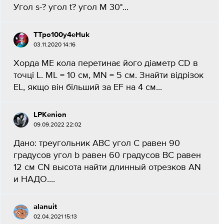
Угол s-? угол t? угол M 30°...
TTpo100y4eHuk
03.11.2020 14:16
Хорда ME кола перетинає його діаметр CD в
точцi L. ML = 10 см, MN = 5 см. Знайти відрізок
EL, якщо він більший за EF на 4 см...
LPKenion
09.09.2022 22:02
Дано: треугольник ABC угол C равен 90
градусов угол b равен 60 градусов BC равен
12 см CN высота найти длинный отрезков AN
и НАДО.​...
alanuit
02.04.2021 15:13