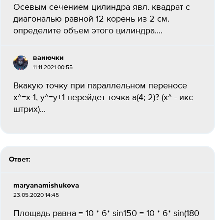
Осевым сечением цилиндра явл. квадрат с
диагональю равной 12 корень из 2 см.
определите объем этого цилиндра....
ванючки
11.11.2021 00:55
Вкакую точку при параллельном переносе
x^=x-1, y^=y+1 перейдет точка а(4; 2)? (x^ - икс
штрих)...
Ответ:
maryanamishukova
23.05.2020 14:45
Площадь равна = 10 * 6* sin150 = 10 * 6* sin(180