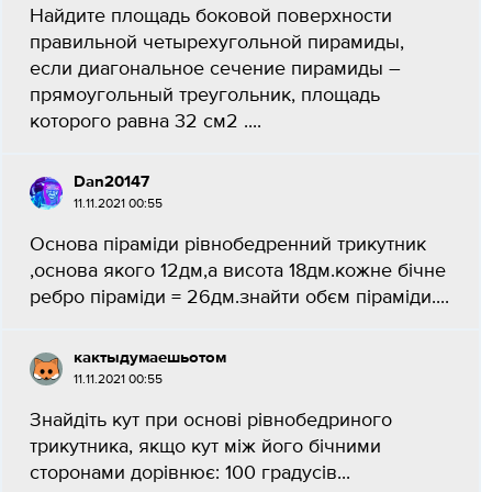
Найдите площадь боковой поверхности
правильной четырехугольной пирамиды,
если диагональное сечение пирамиды –
прямоугольный треугольник, площадь
которого равна 32 см2 ....
Dan20147
11.11.2021 00:55
Основа піраміди рівнобедренний трикутник
,основа якого 12дм,а висота 18дм.кожне бічне
ребро піраміди = 26дм.знайти обєм піраміди....
кактыдумаешьотом
11.11.2021 00:55
Знайдіть кут при основі рівнобедриного
трикутника, якщо кут між його бічними
сторонами дорівнює: 100 градусів...