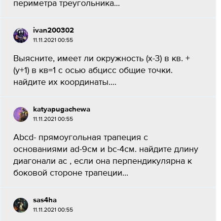
периметра треугольника...
ivan200302
11.11.2021 00:55
Выясните, имеет ли окружность (х-3) в кв. +
(у+1) в кв=1 с осью абцисс общие точки.
найдите их координаты....
katyapugachewa
11.11.2021 00:55
Abcd- прямоугольная трапеция с
основаниями ad-9см и bc-4см. найдите длину
диагонали ac , если она перпендикулярна к
боковой стороне трапеции...
sas4ha
11.11.2021 00:55