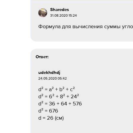
Sharedes
31.08.2020 15:24
Формула для вычисления суммы углов
Ответ:
udekhdhdj
24.05.2020 05:42
d² = a² + b² + c²
d² = 6² + 8² + 24²
d² = 36 + 64 + 576
d² = 676
d = 26 (см)