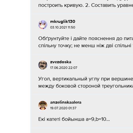
построить кривую. 2. Составить уравн
mkruglik130
03.10.2021 11:50
Обґрунтуйте і дайте пояснення до пит
спільну точку; не менш ніж дві спільні 
zvezdoska
17.06.2020 22:07
Угол, вертикальный углу при вершине
между боковой стороной треугольника
anzelinskaalera
19.07.2020 01:37
Екі катеті бойынша a=9,b=10​...