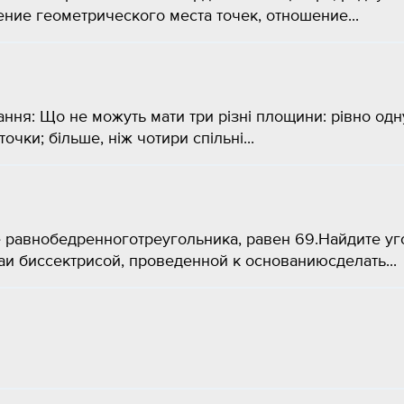
ение геометрического места точек, отношение...
ання: Що не можуть мати три різні площини: рівно одн
точки; більше, ніж чотири спільні...
 равнобедренноготреугольника, равен 69.Найдите уг
и биссектрисой, проведенной к основаниюсделать...