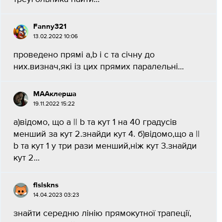
Fanny321
13.02.2022 10:06
проведено прямі а,b і с та січну до
них.визнач,які із цих прямих паралельні...
МААклерша
19.11.2022 15:22
а)відомо, що а || b та кут 1 на 40 градусів
менший за кут 2.знайди кут 4. б)відомо,що а ||
b та кут 1 у три рази менший,ніж кут 3.знайди
кут 2...
flslskns
14.04.2023 03:23
знайти середню лінію прямокутної трапеції,