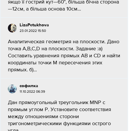
якщо її гострий кут—60°, більша бічна сторона
—12см, а більша основа 10см...
LizaPetukhova
23.01.2022 15:50
Аналитическая геометрия на плоскости. Дано
точка A,B,C,D на плоскости. Задание :а)
Составить уравнения прямых AB и CD и найти
координаты точки М пересечения этих
прямых. б)...
софилка
11.10.2022 06:39
Дан прямоугольный треугольник MNP с
прямым углом Р. Установите соответствия
между отношениями сторони
тригонометрическими функциями острого
угла...