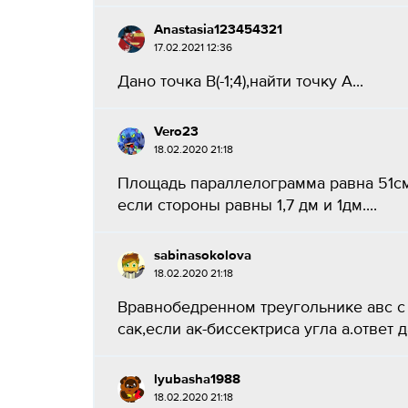
Anastasia123454321
17.02.2021 12:36
Дано точка В(-1;4),найти точку А...
Vero23
18.02.2020 21:18
Площадь параллелограмма равна 51см
если стороны равны 1,7 дм и 1дм....
sabinasokolova
18.02.2020 21:18
Вравнобедренном треугольнике авс с 
сак,если ак-биссектриса угла а.ответ д
lyubasha1988
18.02.2020 21:18