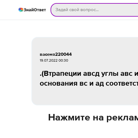
васеня220044
19.07.2022 00:30
.(Втрапеции авсд углы авс 
основания вс и ад соответс
Нажмите на реклам