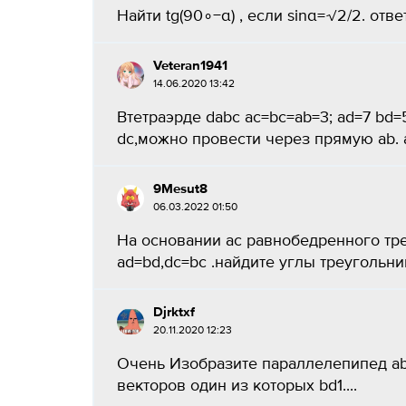
Найти tg(90∘−α) , если sinα=√2/2. ответ:
Veteran1941
14.06.2020 13:42
Втетраэрде dabc ac=bc=ab=3; ad=7 bd
dc,можно провести через прямую ab. а)
9Mesut8
06.03.2022 01:50
На основании ac равнобедренного треу
ad=bd,dc=bc .найдите углы треугольник
Djrktxf
20.11.2020 12:23
Очень Изобразите параллелепипед abcd
векторов один из которых bd1....