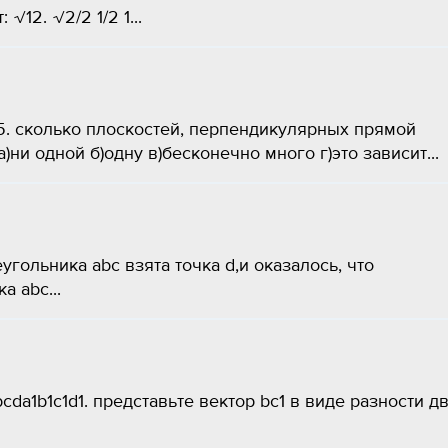
 √12. √2/2 1/2 1...
=5. сколько плоскостей, перпендикулярных прямой
ни одной б)одну в)бесконечно много г)это зависит...
гольника abc взята точка d,и оказалось, что
а abc...
a1b1c1d1. представьте вектор bc1 в виде разности д