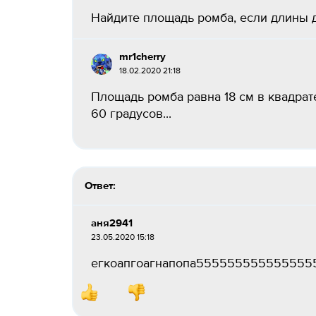
Найдите площадь ромба, если длины ди
mr1cherry
18.02.2020 21:18
Площадь ромба равна 18 см в квадрате
60 градусов...
Ответ:
аня2941
23.05.2020 15:18
егкоапгоагнапопа55555555555555