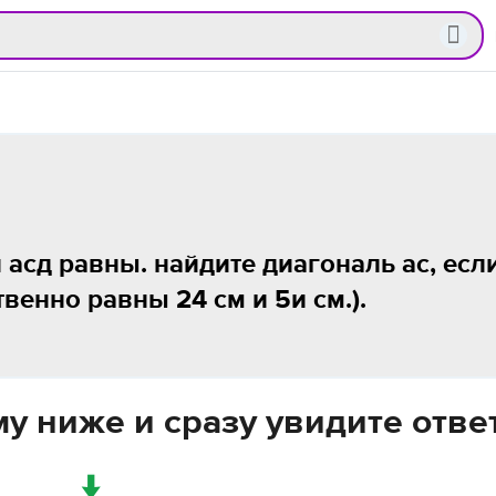
и асд равны. найдите диагональ ас, есл
твенно равны 24 см и 5и см.).
у ниже и сразу увидите отве
↓