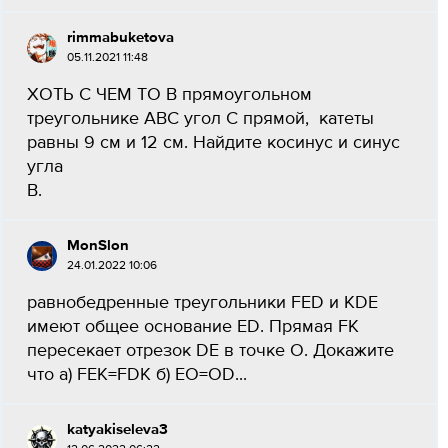
rimmabuketova
05.11.2021 11:48
ХОТЬ С ЧЕМ ТО В прямоугольном
треугольнике АВС угол С прямой, катеты
равны 9 см и 12 см. Найдите косинус и синус
угла
В. Лест
MonSlon
24.01.2022 10:06
равнобедренные треугольники FED и KDE
имеют общее основание ED. Прямая FK
пересекает отрезок DE в точке O. Докажите
что а) FEK=FDK б) EO=OD​...
katyakiseleva3