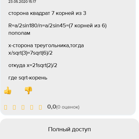
23.05.2020 15:17
сторона квадрат 7 корней из 3
R=a/2sin180/n=a/2sin45=(7 корней из 6)
пополам
x-сторона треугольника,тогда
x/sqrt(3)=7sqrt(6)/2
откуда х=21sqrt(2)/2
где sqrt-корень
0,0
(0 оценок)
Полный доступ