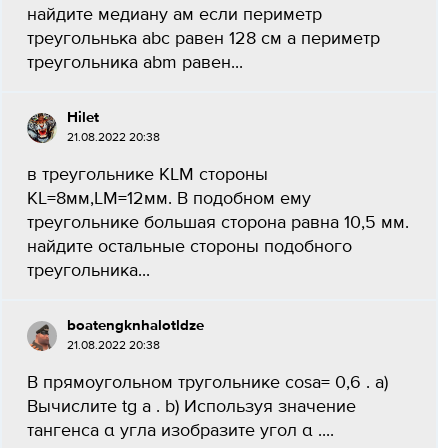
найдите медиану ам если периметр
треугольнька abc равен 128 см а периметр
треугольника abm равен...
Hilet
21.08.2022 20:38
в треугольнике KLM стороны
KL=8мм,LM=12мм. В подобном ему
треугольнике большая сторона равна 10,5 мм.
найдите остальные стороны подобного
треугольника​...
boatengknhalotldze
21.08.2022 20:38
В прямоугольном тругольнике cosa= 0,6 . а)
Вычислите tg a . b) Используя значение
тангенса α угла изобразите угол α ....