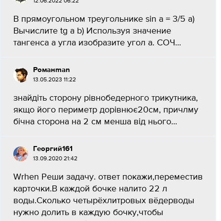
12.06.2022 06:22
В прямоугольном треугольнике sin a = 3/5 а)
Вычислите tg а b) Используя значение
тангенса а угла изобразите угол а. СОЧ...
Романman
13.05.2023 11:22
знайдіть сторону рівнобедерного трикутника,
якщо його периметр дорівнює20см, причлму
бічна сторона на 2 см менша від нього​...
Георгий161
13.09.2020 21:42
Wrhen Реши задачу. ответ покажи,переместив
карточки.В каждой бочке налито 22 л
воды.Сколько четырёхлитровых вёдерводы
нужно долить в каждую бочку,чтобы