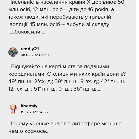
Чисельність населення країни X дорівнює 50
млн осіб, 12 млн. осіб – діти до 16 років, а
також люди, які перебувають у тривалій
ізоляції, 15 млн. осіб – вибули зі складу
робочоїсили...
rendly21
08.02.2023 13:19
: Відшукайте на карті міста за поданими
координатами. Столиця ми яких країн вони є?
49° пн. ш. 2°сх. д.; 39° пн. ш. 9 зх. д.; 42° пн. ш.
12° сх. д. ; 51° пн. ш. 0° д. ; 36° пд. ш....
khartsiy
15.12.2022 14:56
Почему учёные знают о литосфере меньше
чем о космосе...