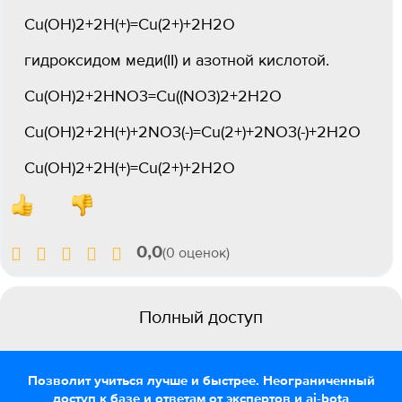
Cu(OH)2+2H(+)=Cu(2+)+2Н2О
гидроксидом меди(II) и азотной кислотой.
Cu(OH)2+2HNO3=Cu((NO3)2+2Н2О
Cu(OH)2+2H(+)+2NO3(-)=Cu(2+)+2NO3(-)+2Н2О
Cu(OH)2+2H(+)=Cu(2+)+2Н2О
0,0
(0 оценок)
Полный доступ
Позволит учиться лучше и быстрее. Неограниченный
доступ к базе и ответам от экспертов и ai-bota