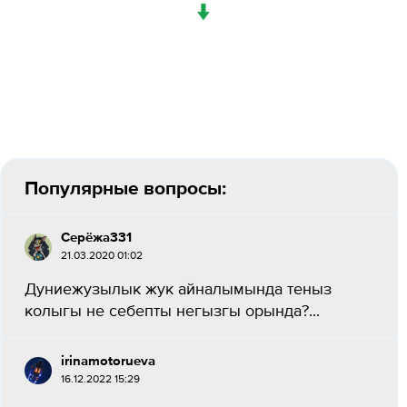
↓
Популярные вопросы:
Серёжа331
21.03.2020 01:02
Дуниежузылык жук айналымында теныз
колыгы не себепты негызгы орында?​...
irinamotorueva
16.12.2022 15:29