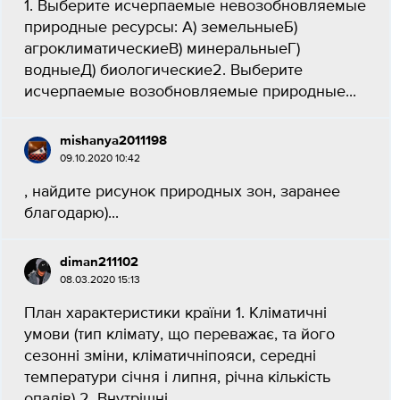
1. Выберите исчерпаемые невозобновляемые
природные ресурсы: А) земельныеБ)
агроклиматическиеB) минеральныеГ)
водныеД) биологические2. Выберите
исчерпаемые возобновляемые природные...
mishanya2011198
09.10.2020 10:42
, найдите рисунок природных зон, заранее
благодарю)​...
diman211102
08.03.2020 15:13
План характеристики країни 1. Кліматичні
умови (тип клімату, що переважає, та його
сезонні зміни, кліматичніпояси, середні
температури січня і липня, річна кількість
опадів) 2. Внутрішні...