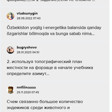
vladsunygin
28.09.2022 07:40
Õzbekiston yoqilg i-energetika balansida qanday
õzgarishlar bõlmoqda va bunga sabab nima​...
bugrysheve
28.01.2023 04:51
2. используя топографический план
местности на форзаце в начале учебника
определите азимут​...
nnfilinaaaa
25.11.2020 07:45
Счем связанно большое количество
эндемиков среди животного и