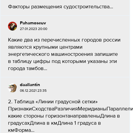
Факторы размещения судостроительства...
Pahamoseuv
27.01.2023 20:00
Какие два из перечисленных городов россии
являются крупными центрами
энергетического машиностроения запишите
в таблицу цифры под которыми указаны эти
города тамбов...
daallantin
06.12.2021 23:35
2. Таблица «Линии градусной сетки»
ПризнакиСходстваРазличияМеридианыПараллел
какие стороны горизонтанаправленыДлина в
градусахДлина в кмДлина 1 градуса в
кмФорма...