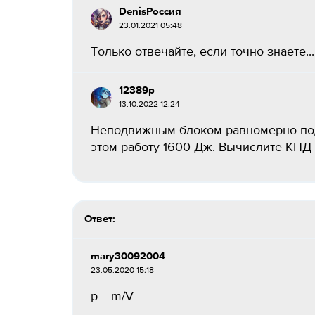
DenisРоссия
23.01.2021 05:48
Только отвечайте, если точно знаете...
12389p
13.10.2022 12:24
Неподвижным блоком равномерно подн
этом работу 1600 Дж. Вычислите КПД б
Ответ:
mary30092004
23.05.2020 15:18
p = m/V