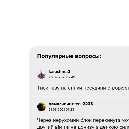
Популярные вопросы:
karashina2
26.09.2020 17:49
Тиск газу на стінки посудини створюєть
помогиииитееее2233
31.08.2021 07:23
Через нерухомий блок перекинута моту
другий він тягне донизу з деякою си