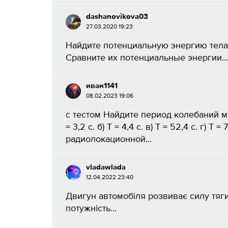
dashanovikova03
27.03.2020 19:23
Найдите потенциальную энергию тела 
Сравните их потенциальные энергии...
иван1141
08.02.2023 19:06
с тестом Найдите период колебаний мат
= 3,2 с. б) Т = 4,4 с. в) Т = 52,4 с. г) 
радиолокационной...
vladawlada
12.04.2022 23:40
Двигун автомобіля розвиває силу тяги
потужність...