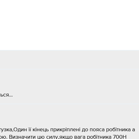
ся...
зка,Один її кінець прикріплені до пояса робітника а
лою. Визначити цю силу,якщо вага робітника 700H