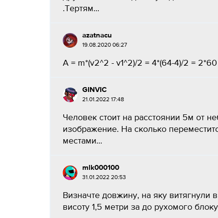
.Тертям...
azatnacu
19.08.2020 06:27
A = m*(v2^2 - v1^2)/2 = 4*(64-4)/2 = 2*60 
GINVIC
21.01.2022 17:48
Человек стоит на расстоянии 5м от н
изображение. На сколько переместит
местами...
mlk000100
31.01.2022 20:53
Визначте довжину, на яку витягнули ві
висоту 1,5 метри за до рухомого блоку?