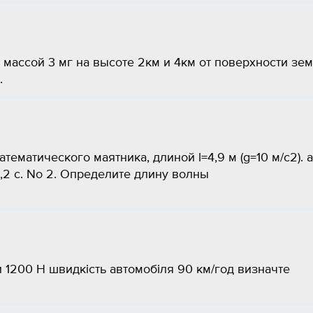
массой 3 мг на высоте 2км и 4км от поверхности зем
.
ематического маятника, длиной l=4,9 м (g=10 м/с2). а
Т = 7,2 с. No 2. Определите длину волны
 1200 Н швидкість автомобіля 90 км/год визначте