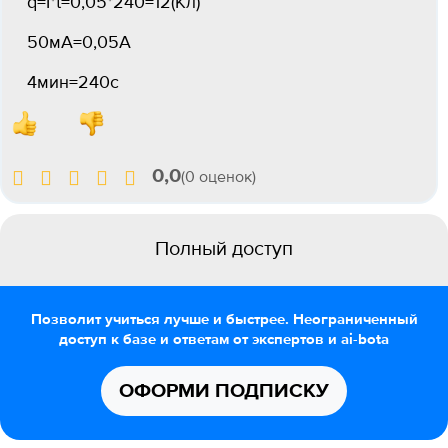
q=I*t=0,05*240=12(Кл)
50мА=0,05А
4мин=240с
0,0
(0 оценок)
Полный доступ
Позволит учиться лучше и быстрее. Неограниченный
доступ к базе и ответам от экспертов и ai-bota
ОФОРМИ ПОДПИСКУ