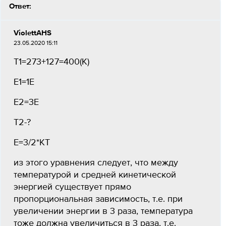
Ответ:
ViolettAHS
23.05.2020 15:11
Т1=273+127=400(К)
Е1=1Е
Е2=3Е
Т2-?
Е=3/2*КТ
из этого уравнения следует, что между
температурой и средней кинетической
энергией существует прямо
пропорциональная зависимость, т.е. при
увеличении энергии в 3 раза, температура
тоже должна увеличиться в 3 раза, т.е.