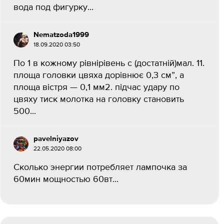
вода под фигурку...
Nematzoda1999
18.09.2020 03:50
По 1 в кожному рівнірівень c (достатній)мал. 11.
площа головки цвяха дорівнює 0,3 см”, а
площа вістря — 0,1 мм2. підчас удару по
цвяху тиск молотка на головку становить
500...
pavelniyazov
22.05.2020 08:00
Сколько энергии потребляет лампочка за
60мин мощностью 60вт...