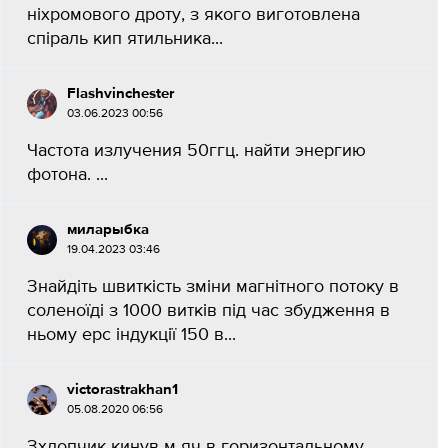
ніхромового дроту, з якого виготовлена
спіраль кип ятильника...
Flashvinchester
03.06.2023 00:56
Частота излучения 50ггц. найти энергию
фотона. ​...
миларыбка
19.04.2023 03:46
Знайдіть швиткість зміни магнітного потоку в
соленоїді з 1000 витків під час збудження в
ньому ерс індукції 150 в...
victorastrakhan1
05.08.2020 06:56
Зхлопчик кинув м яч в горизонтальному