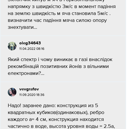
напрямку з швидкістю 3м/с в момент падіння
на землю швидкість м яча становила 5м/с .
визначити час падіння мяча силою опору
знехтувати...
oleg34643
11.04.2022 08:16
Який спектр і чому виникає в газі внаслідок
рекомбінацій позитивних йонів з вільними
електронами?...
vevgrafov
11.09.2020 18:36
Надо! заранее дано: конструкция из 5
квадратных кубиков(одинаковых), ребро
каждого a= 4 см, конструкция находится
частично в воде, высота уровня воды = 2.5a,