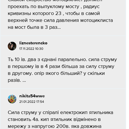
проехать по выпуклому мосту , радиус
кривизны которого 23 , чтобы в самой
верхней точке сила давления мотоциклиста
на мост была в 3 раз...
liznesterencko
17.11.2022 10:30
Ть 10 ів. два з єднані паралельно. сила струму
в першому ів в 4 рази більша за силу струму
в другому. опір якого більший? у скільки
разів. ​...
nikita54wwe
21.01.2022 17:54
Сила струму у спіралі електрокип ятильника
становить 4а. кип ятильник відмінено в
мережу з напругою 200в. яка довжина