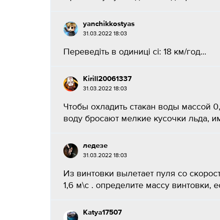
yanchikkostyas
31.03.2022 18:03
Переведіть в одиниці сі: 18 км/год...
Kirill20061337
31.03.2022 18:03
Чтобы охладить стакан воды массой 0,2
воду бросают мелкие кусочки льда, им
ледезе
31.03.2022 18:03
Из винтовки вылетает пуля со скорост
1,6 м\с . определите массу винтовки, ес
Katya17507