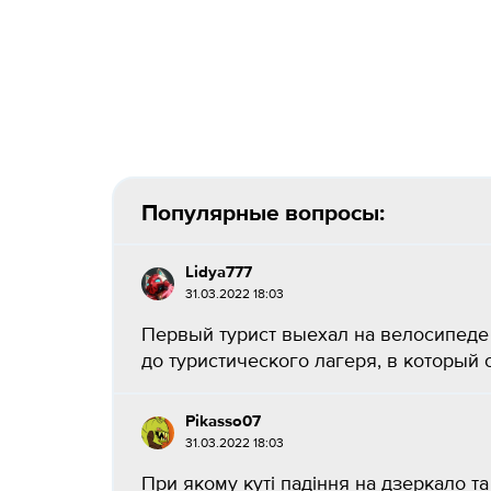
Популярные вопросы:
Lidya777
31.03.2022 18:03
Первый турист выехал на велосипеде с
до туристического лагеря, в который о
Pikasso07
31.03.2022 18:03
При якому куті падіння на дзеркало та 