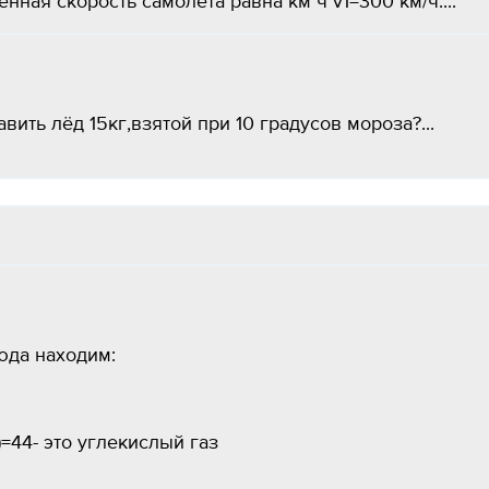
нная скорость самолёта равна км ч v1=300 км/ч....
вить лёд 15кг,взятой при 10 градусов мороза?...
юда находим:
)=44- это углекислый газ