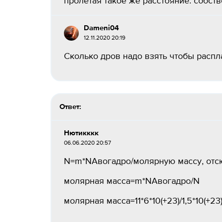
пролетая такое же расстояние. собстве
Dameni04
12.11.2020 20:19
Сколько дров надо взять чтобы распла
Ответ:
Нютикккк
06.06.2020 20:57
N=m*NАвогадро/молярную массу, отс
молярная масса=m*NАвогадро/N
молярная масса=11*6*10(+23)/1,5*10(+23