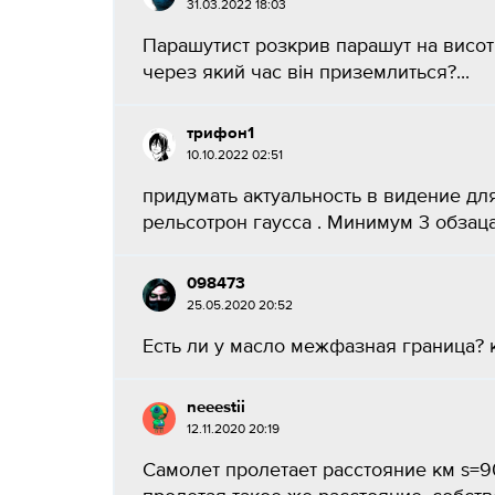
31.03.2022 18:03
Парашутист розкрив парашут на висоті 
через який час він приземлиться?...
трифон1
10.10.2022 02:51
придумать актуальность в видение дл
рельсотрон гаусса . Минимум 3 обзаца 
098473
25.05.2020 20:52
Есть ли у масло межфазная граница? ко
neeestii
12.11.2020 20:19
Самолет пролетает расстояние км s=9