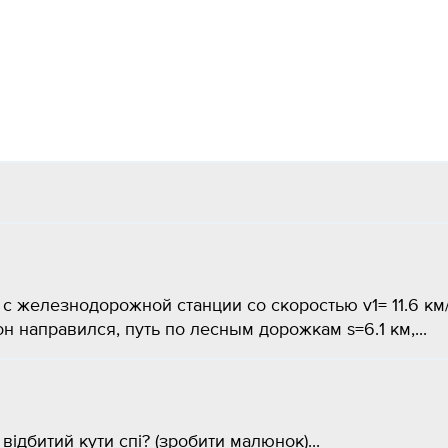
 железнодорожной станции со скоростью v1= 11.6 км/
н направился, путь по лесным дорожкам s=6.1 км,...
відбитий кути спі? (зробити малюнок)...