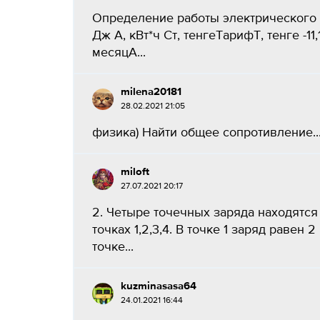
Определение работы электрического т
Дж А, кВт*ч Ст, тенгеТарифТ, тенге -11,
месяцА...
milena20181
28.02.2021 21:05
физика) Найти общее сопротивление..
miloft
27.07.2021 20:17
2. Четыре точечных заряда находятс
точках 1,2,3,4. В точке 1 заряд равен 
точке...
kuzminasasa64
24.01.2021 16:44