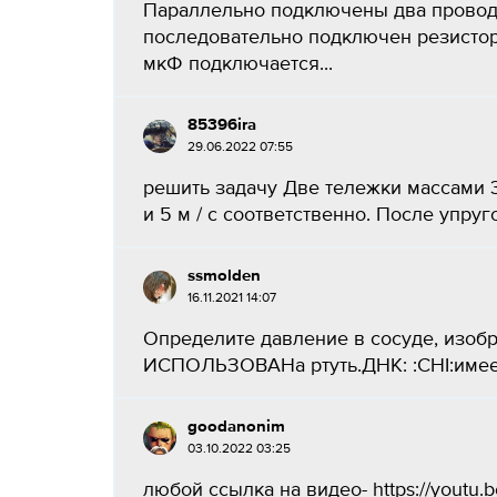
Параллельно подключены два проводн
последовательно подключен резистор
мкФ подключается...
85396ira
29.06.2022 07:55
решить задачу Две тележки массами 3
и 5 м / с соответственно. После упруго
ssmolden
16.11.2021 14:07
Определите давление в сосуде, изобр
ИСПОЛЬЗОВАНa ртуть.ДНК: :CHI:имеет
goodanonim
03.10.2022 03:25
любой ссылка на видео- https://youtu.