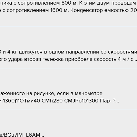
ика с сопротивлением 800 м. К этим двум проводам
 с сопротивлением 1600 м. Конденсатор емкостью 20
 и 4 кг движутся в одном направлении со скоростями
го удара вторая тележка приобрела скорость 4 м / с...
аженного на рисунке, если в манометре
1360)11ОТми40 СМh280 CMJPo101300 Пар- ?​...
be/BGu7lM_L6AM​...