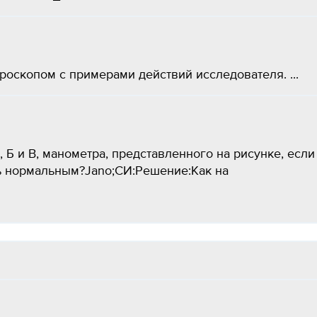
оскопом с примерами действий исследователя. ​...
, Б и В, манометра, представленного на рисунке, если
ь нормальным?Jano;СИ:Решение:Как на