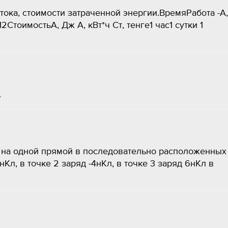
ока, стоимости затраченной энергии.ВремяРабота -А,
12СтоимостьА, Дж А, кВт*ч Ст, тенге1 час1 сутки 1
.
я на одной прямой в последовательно расположенных
2 нКл, в точке 2 заряд -4нКл, в точке 3 заряд 6нКл в